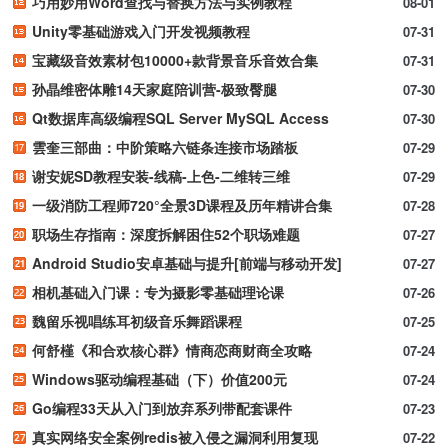
巧用妙用Word查找与替换方法与实例教程
08-01
Unity零基础游戏入门开发视频教程
07-31
宝藏级音效素材包10000+款背景音乐音效合集
07-31
孙晶维密体雕14天家庭陪训营-极致臀腿
07-30
Qt数据库高级编程SQL Server MySQL Access
07-30
雲奎三部曲：中阶策略六链条连接市场踏板
07-29
谢安妮SD教程安装-线稿-上色-二维转三维
07-29
一级消防工程师720°全景3D课程及历年精讲合集
07-28
职场生存指南：深度拆解困住52个职场难题
07-27
Android Studio安卓基础与提升[前端与移动开发]
07-27
相机基础入门课：专为摄影零基础理论课
07-26
魏留乐视唱练耳初级音乐舞蹈课程
07-25
何舒槿《和合欢核心群》情商恋商财商全攻略
07-24
Windows驱动编程基础（下）价值200元
07-24
Go编程33天从入门到放弃系列带配套课件
07-23
真实网络安全案例redis被入侵之漏洞利用复现
07-22