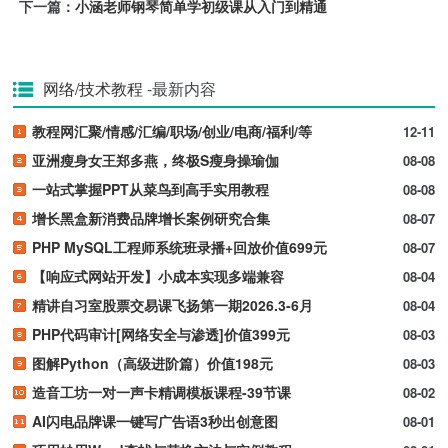
下一篇：
小涵老师钢琴简单学初级课从入门到精通
网络/技术教程
-最新内容
教程网汇聚/情感/汇编/职场/创业/电商/福利/等
12-11
亚洲瘦身女王郑多燕，终极S瘦身操瑜伽
08-08
一站式掌握PPT从菜鸟到高手实用教程
08-08
增长黑盒新消费品牌增长案例研究合集
08-07
PHP MySQL工程师系统班录播+回放价值699元
08-07
【响应式网站开发】小成本实现多端兼容
08-04
精讲自习室股票交易课飞扬第一期2026.3-6月
08-04
PHP代码审计[网络安全与渗透]价值399元
08-03
图解Python（高级进阶篇）价值198元
08-03
造音工坊一对一声卡精调模板课程-39节课
08-02
AI闪电品牌课一键写广告语3秒出创意图
08-01