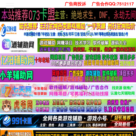
广告商投诉
广告合作QQ:7512117
首页
技术学习
安卓绿化
单机游戏
社交娱乐
系统工具
活动线报
常用办公
源码收集
值得一看