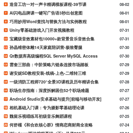
造音工坊一对一声卡精调模板课程-39节课
08-02
AI闪电品牌课一键写广告语3秒出创意图
08-01
巧用妙用Word查找与替换方法与实例教程
08-01
Unity零基础游戏入门开发视频教程
07-31
宝藏级音效素材包10000+款背景音乐音效合集
07-31
孙晶维密体雕14天家庭陪训营-极致臀腿
07-30
Qt数据库高级编程SQL Server MySQL Access
07-30
雲奎三部曲：中阶策略六链条连接市场踏板
07-29
谢安妮SD教程安装-线稿-上色-二维转三维
07-29
一级消防工程师720°全景3D课程及历年精讲合集
07-28
职场生存指南：深度拆解困住52个职场难题
07-27
Android Studio安卓基础与提升[前端与移动开发]
07-27
相机基础入门课：专为摄影零基础理论课
07-26
魏留乐视唱练耳初级音乐舞蹈课程
07-25
何舒槿《和合欢核心群》情商恋商财商全攻略
07-24