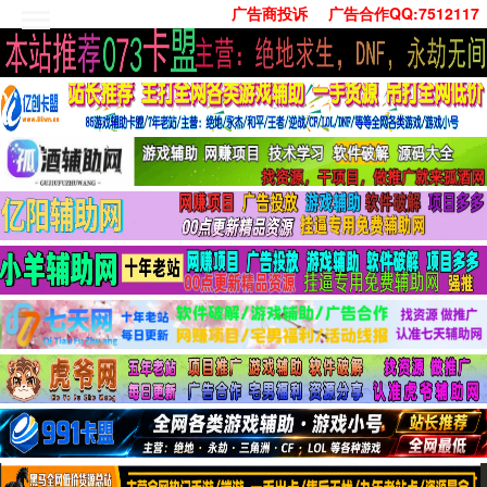
广告商投诉
广告合作QQ:7512117
首页
技术学习
安卓绿化
单机游戏
社交娱乐
系统工具
活动线报
常用办公
源码收集
值得一看