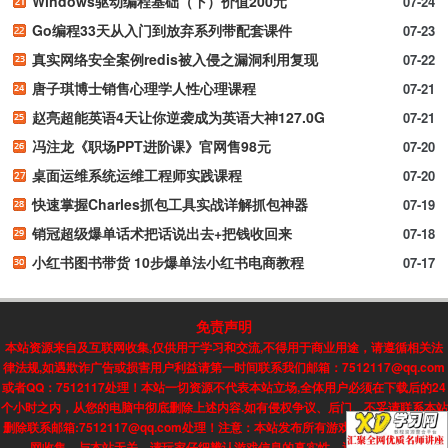
Windows驱动编程基础（下）价值200元
07-24
Go编程33天从入门到放弃系列带配套课件
07-23
真实网络安全案例redis被入侵之漏洞利用复现
07-22
唐子琪博士销售心理学人性心理课程
07-21
赵亮超能英语4天让你逆袭成为英语大神127.0G
07-21
冯注龙《职场PPT进阶课》官网售98元
07-20
桌面运维系统运维工程师实践课程
07-20
快速掌握Charles抓包工具实战详解抓包神器
07-19
销冠超级爆单话术把话说出去+把钱收回来
07-18
小红书图书带货 10步爆单法小红书电商教程
07-17
免责声明
本站资源来自及互联网收集,仅供用于学习和交流,不得用于商业用途，请遵循相关法
律法规,如遇欺诈广告或损害用户利益请第一时间联系我们邮箱：7512117@qq.com
或者QQ：7512117处理！本站一切资源不代表本站立场,全体用户必须在下载后的24
个小时之内，从您的电脑中彻底删除上述内容.如有侵权争议、后门、不妥请联系本站
删除联系邮箱:7512117@qq.com处理！注意：本站发布所有游戏信息，均来自互联
网收集，与本站无关。请玩家仔细辨认游戏信息的真实性，避免上当受骗!