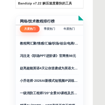
Bandizip v7.22 解压速度最快的工具
网络/技术教程排行榜
月度热门
季度热门
年度热门
教程网汇聚/情感/汇编/职场/创业/电商/福利/等
冯注龙《职场PPT进阶课》官网售98元
赵亮超能英语4天让你逆袭成为英语大神127.0G
小乔老师·2026AI新模式短视频IP训练营（更新）
一级消防工程师720°全景3D课程及历年精讲合集