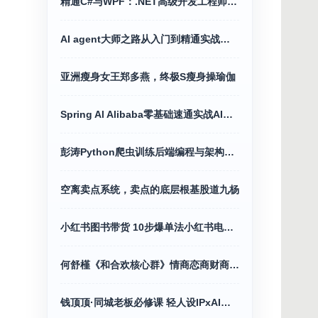
精通C#与WPF：.NET高级开发工程师之路
AI agent大师之路从入门到精通实战指南
亚洲瘦身女王郑多燕，终极S瘦身操瑜伽
Spring Al Alibaba零基础速通实战AI应用+Java全端
彭涛Python爬虫训练后端编程与架构营价值4699
空离卖点系统，卖点的底层根基股道九杨
小红书图书带货 10步爆单法小红书电商教程
何舒槿《和合欢核心群》情商恋商财商全攻略
钱顶顶·同城老板必修课 轻人设IPxAI获客