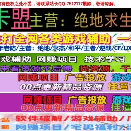
侵权之处不妥，请联系站长QQ:7512117删除，敬请谅解。