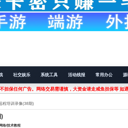
戏
社交娱乐
系统工具
活动线报
常用办公
源
站不担保任何广告。网络交易需谨慎，大资金请走咸鱼担保等 如
程培训录像(38期)
)
网络/技术教程