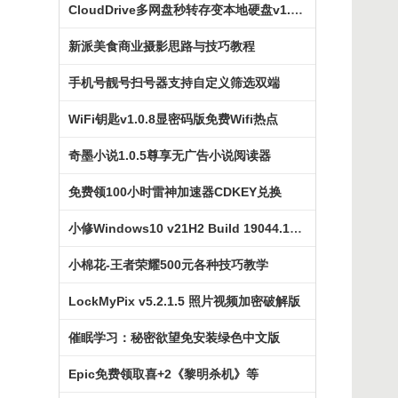
CloudDrive多网盘秒转存变本地硬盘v1.1.72
新派美食商业摄影思路与技巧教程
手机号靓号扫号器支持自定义筛选双端
WiFi钥匙v1.0.8显密码版免费Wifi热点
奇墨小说1.0.5尊享无广告小说阅读器
免费领100小时雷神加速器CDKEY兑换
小修Windows10 v21H2 Build 19044.1379
小棉花-王者荣耀500元各种技巧教学
LockMyPix v5.2.1.5 照片视频加密破解版
催眠学习：秘密欲望免安装绿色中文版
Epic免费领取喜+2《黎明杀机》等