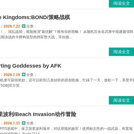
阅读全文
e Kingdoms:BOND/策略战棋
：
2026.7.22
分类：
！」 混乱战局，谁能推演“最优解”？唯有你的智略！ 从随机百余名武将中组建最强阵
期决战的卡牌构筑型肉鸽军势大战，等你挑...
阅读全文
ng Goddesses by AFK
：
2026.7.19
分类：
机便可获得奖励，还可以听到几首好听的原创歌曲，忙碌了一天，放松一下，享受半
75GB|官方简...
阅读全文
利/Beach Invasion动作冒险
：
2026.7.15
分类：
FPS游戏中，保卫加里波利海岸，对抗登陆的敌军！使用标志性的一战武器，布置地