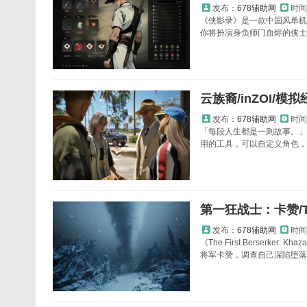
发布：
678辅助网
时间
《侠影录》是一款中国风单机
你将扮演身负师门血烬的侠士，
云族裔/inZOI/模
发布：
678辅助网
时间
「每段人生都是一则故事。」通过
用的工具，可以自定义角色，建
第一狂战士：卡赞/The
发布：
678辅助网
时间
《The First Berse
将军卡赞，调查自己深陷堕落的