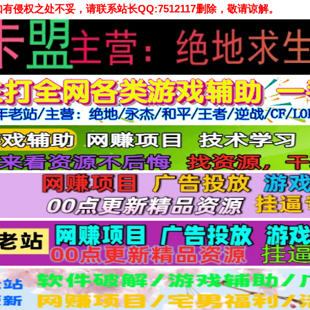
侵权之处不妥，请联系站长QQ:7512117删除，敬请谅解。