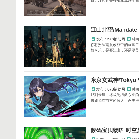
雷、炸药和各种增益道具来强化你的防
江山北望/Mandate
发布：
678辅助网
时间
你将扮演南渡政权中的宣国二
情享乐，是要江山，还是要美
东京女武神/Tokyo V
发布：
678辅助网
时间
那副卡组，将成为拯救东京的
击败挡在前方的敌人，逐步推
数码宝贝物语 时空异客/D