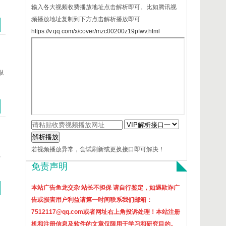
输入各大视频收费播放地址点击解析即可。比如腾讯视
频播放地址复制到下方点击解析播放即可
https://v.qq.com/x/cover/mzc00200z19pfwv.html
纵
解析播放
若视频播放异常，尝试刷新或更换接口即可解决！
、
免责声明
本站广告鱼龙交杂 站长不担保 请自行鉴定，如遇欺诈广
告或损害用户利益请第一时间联系我们邮箱：
7512117@qq.com或者网址右上角投诉处理！本站
注册
机和注册信息及软件的文章仅限用于学习和研究目的。