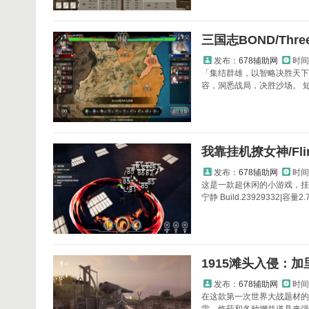
三国志BOND/Thre
发布：
678辅助网
时间
「集结群雄，以智略决胜天下
容，洞悉战局，决胜沙场。 短
我靠挂机撩女神/Flirti
发布：
678辅助网
时间
这是一款超休闲的小游戏，挂
宁静 Build.23929332|容量2.
1915滩头入侵：加里波
发布：
678辅助网
时间
在这款第一次世界大战题材的