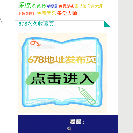
系统
浏览器
分身大师
模拟器
免费影视
图书馆
备份大师
免费音乐
谷歌版软件
入
678永久收藏页
，