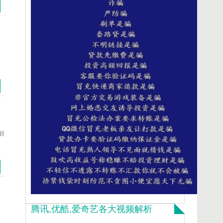
刻
腾讯,优酷,爱奇艺各大视频解析