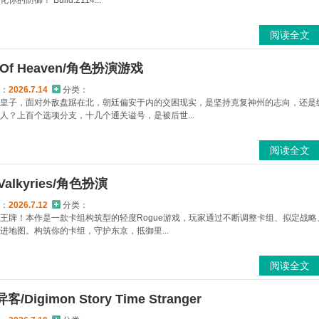
御！ Build.2114...
阅读全文
 Of Heaven/角色扮演游戏
：
2026.7.14
分类：
皇子，面对外敌盘踞在北，朝廷偏安于内的交困现实，是坚持克复神州的志向，还是
人？上百个选项分支，十几个通关谥号，是被后世...
阅读全文
alkyries/角色扮演
：
2026.7.12
分类：
王牌！本作是一款卡组构筑型的轻度Rogue游戏，玩家通过不断调整卡组、拟定战略
进地图。构筑你的卡组，守护东京，抵御里...
阅读全文
igimon Story Time Stranger