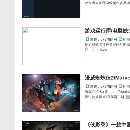
数作者为各种游戏制作各类辅助工
游戏运行库/电脑缺
发布：
678辅助网
时间
玩游戏或者打开某些软件电脑
载：https://ww...
漫威蜘蛛侠2/Marvel
发布：
678辅助网
时间
游戏介绍 Be Greater. 
量迫使彼得·帕克和迈尔斯·墨拉.
《侠影录》一款中