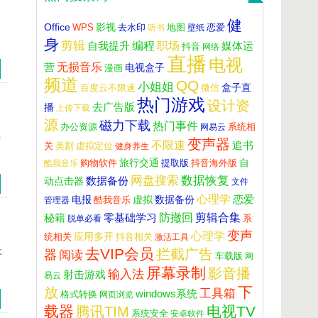
。
健
Office
影视
WPS
去水印
听书
地图
壁纸
恋爱
身
剪辑
自我提升
编程
职场
媒体运
抖音
网络
直播
电视
营
无损音乐
电视盒子
漫画
频道
QQ
小姐姐
盒子直
百度云不限速
微信
热门游戏
设计资
播
去广告版
上传下载
源
磁力下载
热门事件
办公资源
网易云
系统相
易
变声器
不限速
追书
虚拟定位
关
美剧
健身养生
旅行交通
自
酷我音乐
购物软件
提取版
抖音海外版
网盘搜索
数据恢复
数据备份
动点击器
文件
心理学
恋爱
电报
数据备份
虚拟
管理器
酷我音乐
防撤回
秘籍
零基础学习
剪辑合集
脱单必看
系
变声
心理学
应用多开
抖音相关
统相关
激活工具
去VIP会员
大
拦截广告
器
阅读
车载版
网
屏幕录制
影音播
输入法
射击游戏
易云
下
放
工具箱
windows系统
格式转换
网页浏览
载器
电视TV
腾讯TIM
系统安全
安卓软件