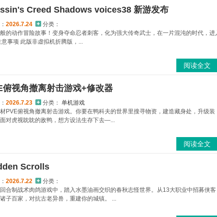
in's Creed Shadows voices38 新游发布
：
2026.7.24
分类：
般的动作冒险故事！变身夺命忍者刺客，化为强大传奇武士，在一片混沌的时代，进
意事项 此版非虚拟机折腾版，...
阅读全文
E俯视角撤离射击游戏+修改器
：
2026.7.23
分类：
单机游戏
材PVE俯视角撤离射击游戏。你要在鸭科夫的世界里搜寻物资，建造藏身处，升级装
面对虎视眈眈的敌鸭，想方设法生存下去—...
阅读全文
en Scrolls
：
2026.7.22
分类：
回合制战术肉鸽游戏中，踏入水墨油画交织的春秋志怪世界。从13大职业中招募侠客
子百家，对抗古老异兽，重建你的城镇。 ...