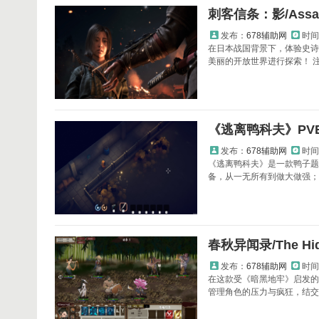
刺客信条：影/Assass
发布：
678辅助网
时间
在日本战国背景下，体验史诗
美丽的开放世界进行探索！ 注
《逃离鸭科夫》PV
发布：
678辅助网
时间
《逃离鸭科夫》是一款鸭子题
备，从一无所有到做大做强；
春秋异闻录/The Hidd
发布：
678辅助网
时间
在这款受《暗黑地牢》启发的
管理角色的压力与疯狂，结交诸