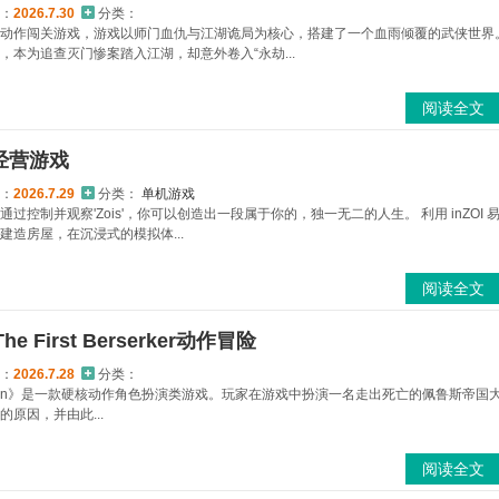
：
2026.7.30
分类：
动作闯关游戏，游戏以师门血仇与江湖诡局为核心，搭建了一个血雨倾覆的武侠世界
本为追查灭门惨案踏入江湖，却意外卷入“永劫...
阅读全文
拟经营游戏
：
2026.7.29
分类：
单机游戏
控制并观察'Zois'，你可以创造出一段属于你的，独一无二的人生。 利用 inZOI 
造房屋，在沉浸式的模拟体...
阅读全文
 First Berserker动作冒险
：
2026.7.28
分类：
rker: Khazan》是一款硬核动作角色扮演类游戏。玩家在游戏中扮演一名走出死亡的佩鲁斯帝国
原因，并由此...
阅读全文