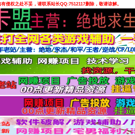
侵权之处不妥，请联系站长QQ:7512117删除，敬请谅解。