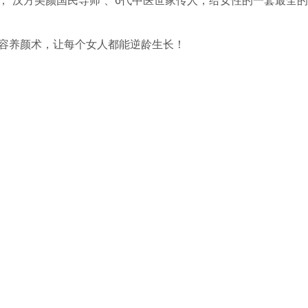
“汉方美颜国民导师”、6代中医世家传人，给女性的一套最全的
容养颜术，让每个女人都能逆龄生长！