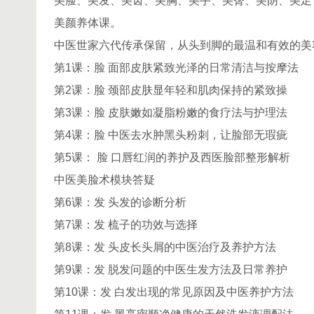
美脸、美发、美齿、美胸、美手、美臀、美阴、美足，
美颜养体课。
中医世家六代传承保留，从头到脚的最温和有效的美
第1课：脸 面部皮肤紧致光泽的日常清洁与按摩法
第2课：脸 颈部皮肤显年轻和肌肉保持的紧致操
第3课：脸 皮肤嫩如凝脂粉嫩的食疗法与护理法
第4课：脸 中医去水肿黑头粉刺，让脸部无瑕疵
第5课： 脸 口唇红润的养护及西医脸部整形解析
中医美脸术模块答疑
第6课：发 头发的诊断分析
第7课：发 梳子的功效与选择
第8课：发 头皮长头屑的中医治疗及养护方法
第9课：发 脱发问题的中医生发方法及日常养护
第10课：发 白发出现的常见原因及中医养护方法