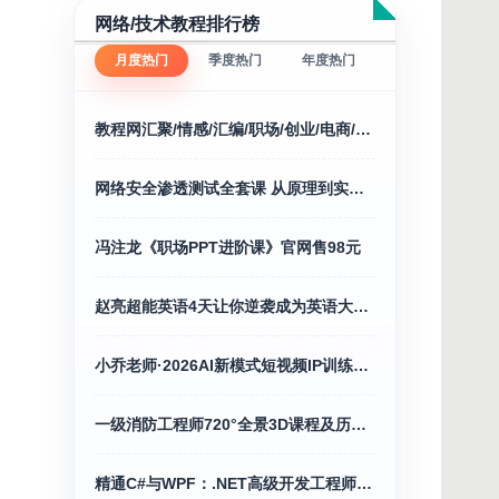
网络/技术教程排行榜
月度热门
季度热门
年度热门
教程网汇聚/情感/汇编/职场/创业/电商/福利/等
网络安全渗透测试全套课 从原理到实战200课
冯注龙《职场PPT进阶课》官网售98元
赵亮超能英语4天让你逆袭成为英语大神127.0G
小乔老师·2026AI新模式短视频IP训练营（更新）
一级消防工程师720°全景3D课程及历年精讲合集
精通C#与WPF：.NET高级开发工程师之路