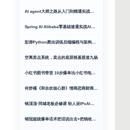
AI agent大师之路从入门到精通实战指南
Spring Al Alibaba零基础速通实战AI应用+Java全端
彭涛Python爬虫训练后端编程与架构营价值4699
空离卖点系统，卖点的底层根基股道九杨
小红书图书带货 10步爆单法小红书电商教程
何舒槿《和合欢核心群》情商恋商财商全攻略
钱顶顶·同城老板必修课 轻人设IPxAI获客
销冠超级爆单话术把话说出去+把钱收回来