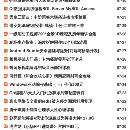
07-30
Qt数据库高级编程SQL Server MySQL Access
07-30
雲奎三部曲：中阶策略六链条连接市场踏板
07-29
谢安妮SD教程安装-线稿-上色-二维转三维
07-29
一级消防工程师720°全景3D课程及历年精讲合集
07-28
职场生存指南：深度拆解困住52个职场难题
07-27
Android Studio安卓基础与提升[前端与移动开发]
07-27
相机基础入门课：专为摄影零基础理论课
07-26
魏留乐视唱练耳初级音乐舞蹈课程
07-25
何舒槿《和合欢核心群》情商恋商财商全攻略
07-24
Windows驱动编程基础（下）价值200元
07-24
Go编程33天从入门到放弃系列带配套课件
07-23
真实网络安全案例redis被入侵之漏洞利用复现
07-22
唐子琪博士销售心理学人性心理课程
07-21
赵亮超能英语4天让你逆袭成为英语大神127.0G
07-21
冯注龙《职场PPT进阶课》官网售98元
07-20