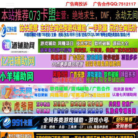
广告商投诉
广告合作QQ:7512117
首页
技术学习
安卓绿化
单机游戏
社交娱乐
系统工具
活动线报
常用办公
源码收集
值得一看