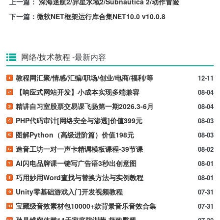
上一篇：
深海迷航2/异星水域2/Subnautica 2/动作冒险
下一篇：
微软NET框架运行库合集NET10.0 v10.0.8
网络/技术教程
-最新内容
教程网汇聚/情感/汇编/职场/创业/电商/福利/等
12-11
【响应式网站开发】小成本实现多端兼容
08-04
精讲自习室股票交易课飞扬第一期2026.3-6月
08-04
PHP代码审计[网络安全与渗透]价值399元
08-03
图解Python（高级进阶篇）价值198元
08-03
造音工坊一对一声卡精调模板课程-39节课
08-02
AI闪电品牌课一键写广告语3秒出创意图
08-01
巧用妙用Word查找与替换方法与实例教程
08-01
Unity零基础游戏入门开发视频教程
07-31
宝藏级音效素材包10000+款背景音乐音效合集
07-31
孙晶维密体雕14天家庭陪训营-极致臀腿