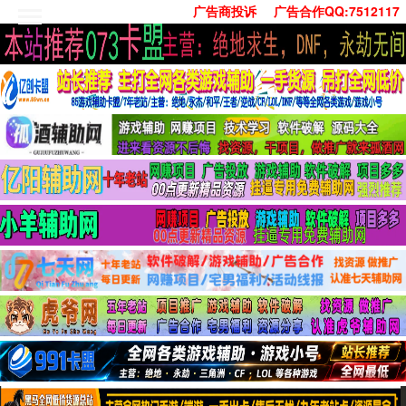
广告商投诉
广告合作QQ:7512117
首页
技术学习
安卓绿化
单机游戏
社交娱乐
系统工具
活动线报
常用办公
源码收集
值得一看