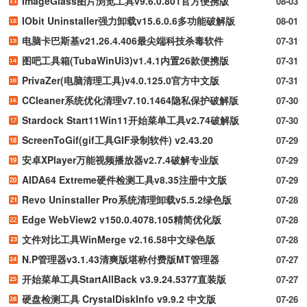
ImageGlass图片浏览工具v9.6.0.801官方便携版
08-03
IObit Uninstaller强力卸载v15.6.0.6多功能破解版
08-01
电脑卡巴斯基v21.26.4.406最尖端科技杀毒软件
07-31
图吧工具箱(TubaWinUi3)v1.4.1内置26款便携版
07-31
PrivaZer(电脑清理工具)v4.0.125.0官方中文版
07-31
CCleaner系统优化清理v7.10.1464隐私保护破解版
07-30
Stardock Start11Win11开始菜单工具v2.74破解版
07-30
ScreenToGif(gif工具GIF录制软件) v2.43.20
07-29
安卓XPlayer万能视频播放器v2.7.4破解专业版
07-29
AIDA64 Extreme硬件检测工具v8.35注册中文版
07-29
Revo Uninstaller Pro系统清理卸载v5.5.2绿色版
07-28
Edge WebView2 v150.0.4078.105精简优化版
07-28
文件对比工具WinMerge v2.16.58中文绿色版
07-28
N.P管理器v3.1.43清爽版堪称付费版MT管理器
07-27
开始菜单工具StartAllBack v3.9.24.5377直装版
07-27
硬盘检测工具 CrystalDiskInfo v9.9.2 中文版
07-26