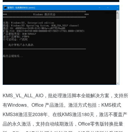
KMS_VL_ALL_AIO，批处理激活脚本全能解决方案，支持所
有Windows、Office 产品激活。激活方式包括：KMS模式
KMS38激活至2038年、在线KMS激活180天，激活不覆盖产
品的永久激活，支持自动续期激活，Office零售版转换批量