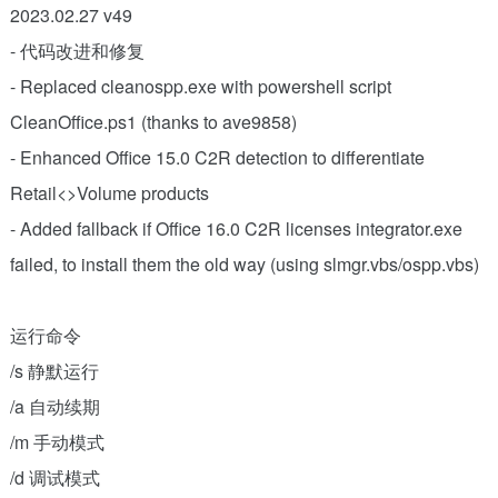
2023.02.27 v49
- 代码改进和修复
- Replaced cleanospp.exe with powershell script
CleanOffice.ps1 (thanks to ave9858)
- Enhanced Office 15.0 C2R detection to differentiate
Retail<>Volume products
- Added fallback if Office 16.0 C2R licenses integrator.exe
failed, to install them the old way (using slmgr.vbs/ospp.vbs)
运行命令
/s 静默运行
/a 自动续期
/m 手动模式
/d 调试模式