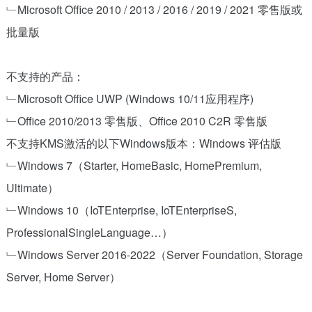
﹂Microsoft Office 2010 / 2013 / 2016 / 2019 / 2021 零售版或
批量版
不支持的产品：
﹂Microsoft Office UWP (Windows 10/11应用程序)
﹂Office 2010/2013 零售版、Office 2010 C2R 零售版
不支持KMS激活的以下Windows版本：Windows 评估版
﹂Windows 7（Starter, HomeBasic, HomePremium,
Ultimate）
﹂Windows 10（IoTEnterprise, IoTEnterpriseS,
ProfessionalSingleLanguage…）
﹂Windows Server 2016-2022（Server Foundation, Storage
Server, Home Server）