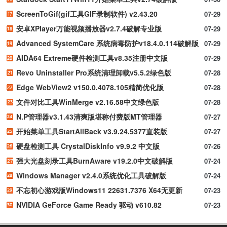
ScreenToGif(gif工具GIF录制软件) v2.43.20
07-29
安卓XPlayer万能视频播放器v2.7.4破解专业版
07-29
Advanced SystemCare 系统病毒防护v18.4.0.114破解版
07-29
AIDA64 Extreme硬件检测工具v8.35注册中文版
07-29
Revo Uninstaller Pro系统清理卸载v5.5.2绿色版
07-28
Edge WebView2 v150.0.4078.105精简优化版
07-28
文件对比工具WinMerge v2.16.58中文绿色版
07-28
N.P管理器v3.1.43清爽版堪称付费版MT管理器
07-27
开始菜单工具StartAllBack v3.9.24.5377直装版
07-27
硬盘检测工具 CrystalDiskInfo v9.9.2 中文版
07-26
强大光盘刻录工具BurnAware v19.2.0中文破解版
07-24
Windows Manager v2.4.0系统优化工具破解版
07-24
不忘初心游戏版Windows11 22631.7376 X64无更新
07-23
NVIDIA GeForce Game Ready 驱动 v610.82
07-23