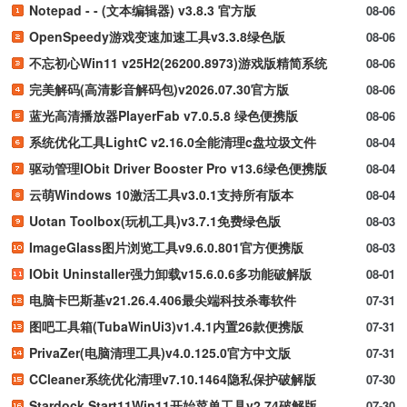
Notepad - - (文本编辑器) v3.8.3 官方版
08-06
OpenSpeedy游戏变速加速工具v3.3.8绿色版
08-06
不忘初心Win11 v25H2(26200.8973)游戏版精简系统
08-06
完美解码(高清影音解码包)v2026.07.30官方版
08-06
蓝光高清播放器PlayerFab v7.0.5.8 绿色便携版
08-06
系统优化工具LightC v2.16.0全能清理c盘垃圾文件
08-04
驱动管理IObit Driver Booster Pro v13.6绿色便携版
08-04
云萌Windows 10激活工具v3.0.1支持所有版本
08-04
Uotan Toolbox(玩机工具)v3.7.1免费绿色版
08-03
ImageGlass图片浏览工具v9.6.0.801官方便携版
08-03
IObit Uninstaller强力卸载v15.6.0.6多功能破解版
08-01
电脑卡巴斯基v21.26.4.406最尖端科技杀毒软件
07-31
图吧工具箱(TubaWinUi3)v1.4.1内置26款便携版
07-31
PrivaZer(电脑清理工具)v4.0.125.0官方中文版
07-31
CCleaner系统优化清理v7.10.1464隐私保护破解版
07-30
Stardock Start11Win11开始菜单工具v2.74破解版
07-30