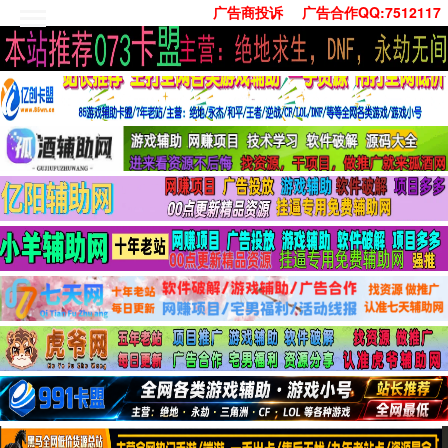
广告商投诉
广告合作QQ:7512117
首页
技术学习
安卓绿化
单机游戏
社交娱乐
系统工具
活动线报
常用办公
源码收集
值得一看