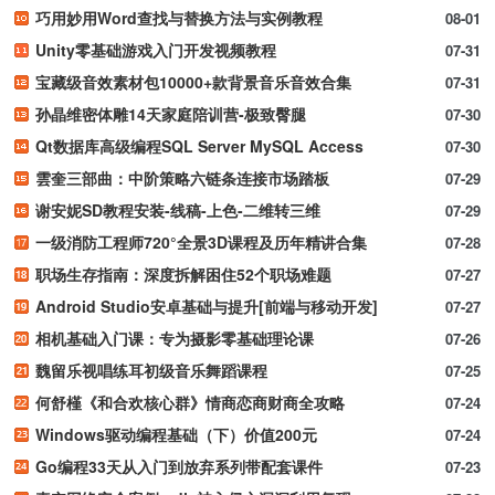
巧用妙用Word查找与替换方法与实例教程
08-01
Unity零基础游戏入门开发视频教程
07-31
宝藏级音效素材包10000+款背景音乐音效合集
07-31
孙晶维密体雕14天家庭陪训营-极致臀腿
07-30
Qt数据库高级编程SQL Server MySQL Access
07-30
雲奎三部曲：中阶策略六链条连接市场踏板
07-29
谢安妮SD教程安装-线稿-上色-二维转三维
07-29
一级消防工程师720°全景3D课程及历年精讲合集
07-28
职场生存指南：深度拆解困住52个职场难题
07-27
Android Studio安卓基础与提升[前端与移动开发]
07-27
相机基础入门课：专为摄影零基础理论课
07-26
魏留乐视唱练耳初级音乐舞蹈课程
07-25
何舒槿《和合欢核心群》情商恋商财商全攻略
07-24
Windows驱动编程基础（下）价值200元
07-24
Go编程33天从入门到放弃系列带配套课件
07-23