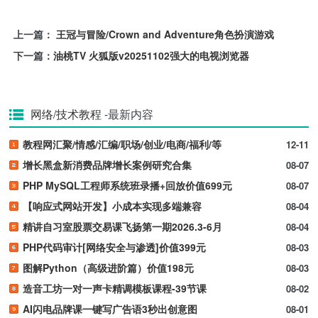
上一篇：
王冠与冒险/Crown and Adventure角色扮演游戏
下一篇：
油桃TV 火狐版v20251102强大的电视浏览器
网络/技术教程
-最新内容
教程网汇聚/情感/汇编/职场/创业/电商/福利/等
12-11
增长黑盒新消费品牌增长案例研究合集
08-07
PHP MySQL工程师系统班录播+回放价值699元
08-07
【响应式网站开发】小成本实现多端兼容
08-04
精讲自习室股票交易课飞扬第一期2026.3-6月
08-04
PHP代码审计[网络安全与渗透]价值399元
08-03
图解Python（高级进阶篇）价值198元
08-03
造音工坊一对一声卡精调模板课程-39节课
08-02
AI闪电品牌课一键写广告语3秒出创意图
08-01