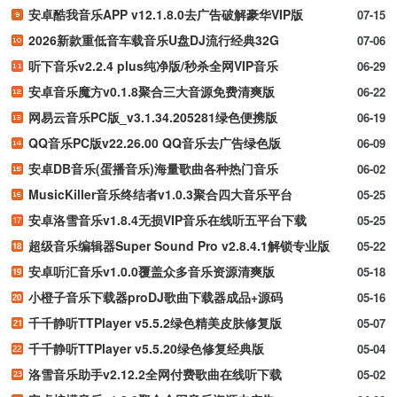
安卓酷我音乐APP v12.1.8.0去广告破解豪华VIP版
07-15
2026新款重低音车载音乐U盘DJ流行经典32G
07-06
听下音乐v2.2.4 plus纯净版/秒杀全网VIP音乐
06-29
安卓音乐魔方v0.1.8聚合三大音源免费清爽版
06-22
网易云音乐PC版_v3.1.34.205281绿色便携版
06-19
QQ音乐PC版v22.26.00 QQ音乐去广告绿色版
06-09
安卓DB音乐(蛋播音乐)海量歌曲各种热门音乐
06-02
MusicKiller音乐终结者v1.0.3聚合四大音乐平台
05-25
安卓洛雪音乐v1.8.4无损VIP音乐在线听五平台下载
05-25
超级音乐编辑器Super Sound Pro v2.8.4.1解锁专业版
05-22
安卓听汇音乐v1.0.0覆盖众多音乐资源清爽版
05-18
小橙子音乐下载器proDJ歌曲下载器成品+源码
05-16
千千静听TTPlayer v5.5.2绿色精美皮肤修复版
05-07
千千静听TTPlayer v5.5.20绿色修复经典版
05-04
洛雪音乐助手v2.12.2全网付费歌曲在线听下载
05-02