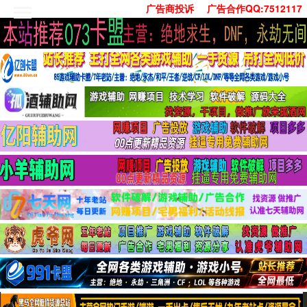
广告商投诉
广告合作QQ:7512117
首页
技术学习
安卓绿化
单机游戏
社交娱乐
系统工具
活动线报
常用办公
源码收集
值得一看