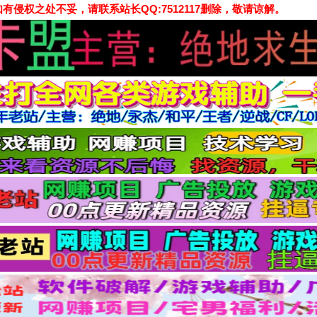
侵权之处不妥，请联系站长QQ:7512117删除，敬请谅解。