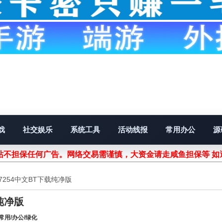
戏
社交娱乐
系统工具
活动线报
常用办公
源
不担保任何广告。网络交易需谨慎，大资金请走咸鱼担保等 如遇
.0.47254中文BT下载纯净版
载纯净版
常用/办公/绿化