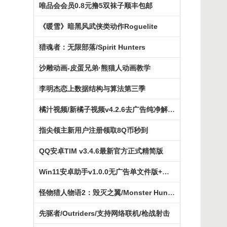
唯品会会员0.8元撸5双袜子顺丰包邮
《暖雪》暗黑风武侠类动作Roguelite
猎魂者：无限部落/Spirit Hunters
沙雕动画-皮蛋兄弟·熊猫人动画教学
李明杰恋上数据结构与算法第三季
橘汁视频/新橘子视频v4.2.6去广告纯净解锁版
指尖领主新用户注册领取8Q币秒到
QQ安卓TIM v3.4.6最新官方正式精简版
Win11安卓助手v1.0.0无广告单文件版+教程
怪物猎人物语2：毁灭之翼/Monster Hunter
先驱者/Outriders/支持网络联机/枪战射击