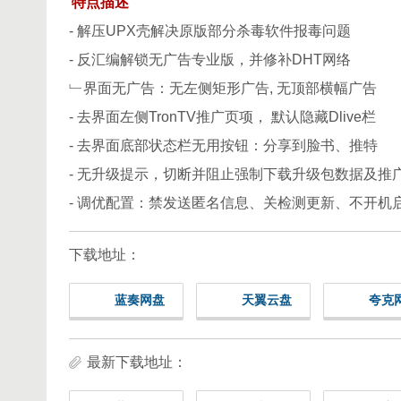
特点描述
- 解压UPX壳解决原版部分杀毒软件报毒问题
- 反汇编解锁无广告专业版，并修补DHT网络
﹂界面无广告：无左侧矩形广告, 无顶部横幅广告
- 去界面左侧TronTV推广页项， 默认隐藏Dlive栏
- 去界面底部状态栏无用按钮：分享到脸书、推特
- 无升级提示，切断并阻止强制下载升级包数据及推广文件u
- 调优配置：禁发送匿名信息、关检测更新、不开机
下载地址：
蓝奏网盘
天翼云盘
夸克
最新下载地址：