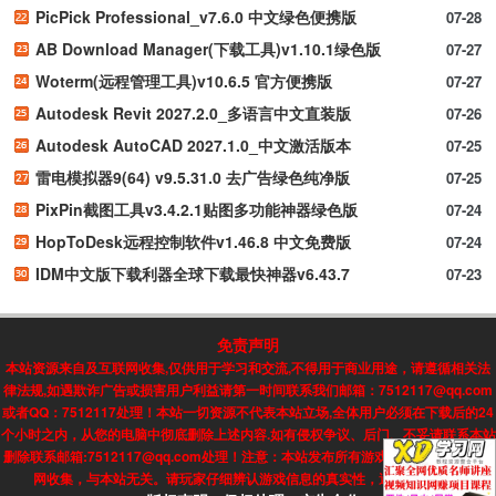
PicPick Professional_v7.6.0 中文绿色便携版
07-28
AB Download Manager(下载工具)v1.10.1绿色版
07-27
Woterm(远程管理工具)v10.6.5 官方便携版
07-27
Autodesk Revit 2027.2.0_多语言中文直装版
07-26
Autodesk AutoCAD 2027.1.0_中文激活版本
07-25
雷电模拟器9(64) v9.5.31.0 去广告绿色纯净版
07-25
PixPin截图工具v3.4.2.1贴图多功能神器绿色版
07-24
HopToDesk远程控制软件v1.46.8 中文免费版
07-24
IDM中文版下载利器全球下载最快神器v6.43.7
07-23
免责声明
本站资源来自及互联网收集,仅供用于学习和交流,不得用于商业用途，请遵循相关法
律法规,如遇欺诈广告或损害用户利益请第一时间联系我们邮箱：7512117@qq.com
或者QQ：7512117处理！本站一切资源不代表本站立场,全体用户必须在下载后的24
个小时之内，从您的电脑中彻底删除上述内容.如有侵权争议、后门、不妥请联系本站
删除联系邮箱:7512117@qq.com处理！注意：本站发布所有游戏信息，均来自互联
网收集，与本站无关。请玩家仔细辨认游戏信息的真实性，避免上当受骗!