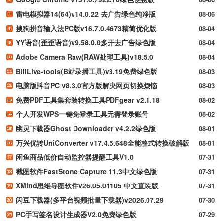
雷电模拟器14(64)v14.0.22 去广告绿色纯净版
08-06
搜狗拼音输入法PC版v16.7.0.4673精简优化版
08-04
YY语音(歪歪语音)v9.58.0.0多开去广告绿色版
08-04
Adobe Camera Raw(RAW处理工具)v18.5.0
08-04
BiliLive-tools(B站录播工具)v3.19免费绿色版
08-03
电脑版抖音PC v8.3.0官方版解决网页切换烦恼
08-03
免费PDF工具集套装转换工具PDFgear v2.1.18
08-02
个人开发WPS一键免登录工具无需登录账号
08-02
幽灵下载器Ghost Downloader v4.2.2绿色版
08-01
万兴优转UniConverter v17.4.5.648全能格式转换破解版
08-01
闲鱼商品低价自动监控器提醒工具V1.0
07-31
截图软件FastStone Capture 11.3中文绿色版
07-31
XMind思维导图软件v26.05.01105 中文直装版
07-31
闪豆下载器(多平台视频批量下载器)v2026.07.29
07-30
PC手写签名设计生成器V2.0免费绿色版
07-29