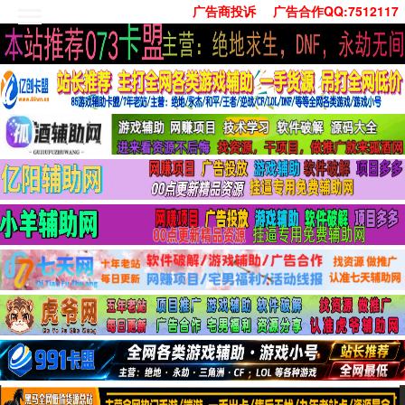
广告商投诉
广告合作QQ:7512117
首页
技术学习
安卓绿化
单机游戏
社交娱乐
系统工具
活动线报
常用办公
源码收集
值得一看