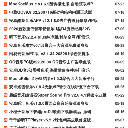
MoeKoeMusic v1.6.9酷狗概念版 自动领取VIP
07-23
电脑QQv9.9.32.260716新架构结构内测正式版
07-18
安卓酷我音乐APP v12.1.8.0去广告破解豪华VIP版
07-15
2026新款重低音车载音乐U盘DJ流行经典32G
07-06
听下音乐v2.2.4 plus纯净版/秒杀全网VIP音乐
06-29
安卓音乐魔方v0.1.8聚合三大音源免费清爽版
06-22
网易云音乐PC版_v3.1.34.205281绿色便携版
06-19
QQ音乐PC版v22.26.00 QQ音乐去广告绿色版
06-09
安卓DB音乐(蛋播音乐)海量歌曲各种热门音乐
06-02
MusicKiller音乐终结者v1.0.3聚合四大音乐平台
05-25
安卓洛雪音乐v1.8.4无损VIP音乐在线听五平台下载
05-25
超级音乐编辑器Super Sound Pro v2.8.4.1解锁专业版
05-22
安卓听汇音乐v1.0.0覆盖众多音乐资源清爽版
05-18
小橙子音乐下载器proDJ歌曲下载器成品+源码
05-16
千千静听TTPlayer v5.5.2绿色精美皮肤修复版
05-07
千千静听TTPlayer v5.5.20绿色修复经典版