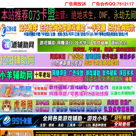
广告商投诉
广告合作QQ:7512117
首页
技术学习
安卓绿化
单机游戏
社交娱乐
系统工具
活动线报
常用办公
源码收集
值得一看