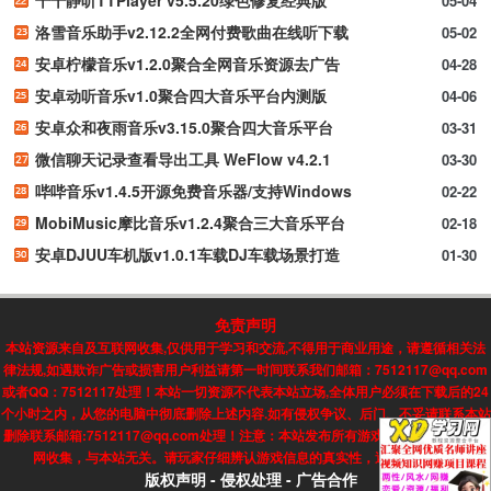
05-04
洛雪音乐助手v2.12.2全网付费歌曲在线听下载
05-02
安卓柠檬音乐v1.2.0聚合全网音乐资源去广告
04-28
安卓动听音乐v1.0聚合四大音乐平台内测版
04-06
安卓众和夜雨音乐v3.15.0聚合四大音乐平台
03-31
微信聊天记录查看导出工具 WeFlow v4.2.1
03-30
哔哔音乐v1.4.5开源免费音乐器/支持Windows
02-22
MobiMusic摩比音乐v1.2.4聚合三大音乐平台
02-18
安卓DJUU车机版v1.0.1车载DJ车载场景打造
01-30
免责声明
本站资源来自及互联网收集,仅供用于学习和交流,不得用于商业用途，请遵循相关法
律法规,如遇欺诈广告或损害用户利益请第一时间联系我们邮箱：7512117@qq.com
或者QQ：7512117处理！本站一切资源不代表本站立场,全体用户必须在下载后的24
个小时之内，从您的电脑中彻底删除上述内容.如有侵权争议、后门、不妥请联系本站
删除联系邮箱:7512117@qq.com处理！注意：本站发布所有游戏信息，均来自互联
网收集，与本站无关。请玩家仔细辨认游戏信息的真实性，避免上当受骗!
版权声明
-
侵权处理
-
广告合作