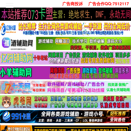
广告商投诉
广告合作QQ:7512117
首页
技术学习
安卓绿化
单机游戏
社交娱乐
系统工具
活动线报
常用办公
源码收集
值得一看