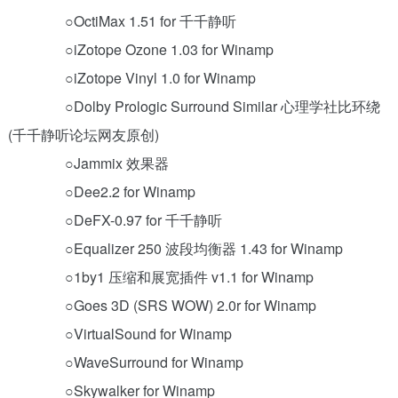
○OctiMax 1.51 for 千千静听
○iZotope Ozone 1.03 for Winamp
○iZotope Vinyl 1.0 for Winamp
○Dolby Prologic Surround Similar 心理学社比环绕
(千千静听论坛网友原创)
○Jammix 效果器
○Dee2.2 for Winamp
○DeFX-0.97 for 千千静听
○Equalizer 250 波段均衡器 1.43 for Winamp
○1by1 压缩和展宽插件 v1.1 for Winamp
○Goes 3D (SRS WOW) 2.0r for Winamp
○VirtualSound for Winamp
○WaveSurround for Winamp
○Skywalker for Winamp