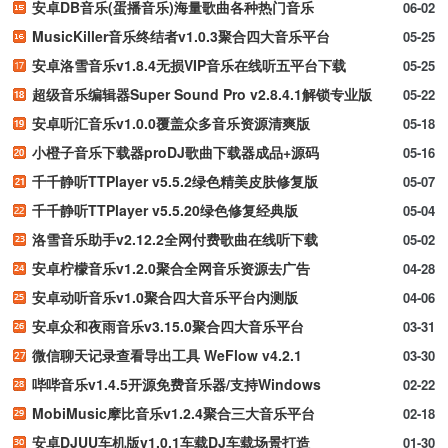
安卓DB音乐(蛋播音乐)海量歌曲各种热门音乐
06-02
MusicKiller音乐终结者v1.0.3聚合四大音乐平台
05-25
安卓洛雪音乐v1.8.4无损VIP音乐在线听五平台下载
05-25
超级音乐编辑器Super Sound Pro v2.8.4.1解锁专业版
05-22
安卓听汇音乐v1.0.0覆盖众多音乐资源清爽版
05-18
小橙子音乐下载器proDJ歌曲下载器成品+源码
05-16
千千静听TTPlayer v5.5.2绿色精美皮肤修复版
05-07
千千静听TTPlayer v5.5.20绿色修复经典版
05-04
洛雪音乐助手v2.12.2全网付费歌曲在线听下载
05-02
安卓柠檬音乐v1.2.0聚合全网音乐资源去广告
04-28
安卓动听音乐v1.0聚合四大音乐平台内测版
04-06
安卓众和夜雨音乐v3.15.0聚合四大音乐平台
03-31
微信聊天记录查看导出工具 WeFlow v4.2.1
03-30
哔哔音乐v1.4.5开源免费音乐器/支持Windows
02-22
MobiMusic摩比音乐v1.2.4聚合三大音乐平台
02-18
安卓DJUU车机版v1.0.1车载DJ车载场景打造
01-30