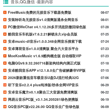
音乐,QQ,微信
-最新内容
FreeMusic免费的无损音乐下载器免费版
08-07
安装聆听岛无损音乐v1.0清爽版通杀全网音乐
08-01
PC微信WeChat v4.1.12.26多开消息防撤回绿色版
07-28
酷我音乐车机版v7.6.2.21解锁永久vip会员版
07-25
安卓music-dl音乐v1.0.0.348全网音乐搜索下载
07-24
安卓薄荷音乐v1.0.0清爽版 聚合六大音乐平台
07-23
MoeKoeMusic v1.6.9酷狗概念版 自动领取VIP
07-23
电脑QQv9.9.32.260716新架构结构内测正式版
07-18
安卓酷我音乐APP v12.1.8.0去广告破解豪华VIP版
07-15
2026新款重低音车载音乐U盘DJ流行经典32G
07-06
听下音乐v2.2.4 plus纯净版/秒杀全网VIP音乐
06-29
安卓音乐魔方v0.1.8聚合三大音源免费清爽版
06-22
网易云音乐PC版_v3.1.34.205281绿色便携版
06-19
QQ音乐PC版v22.26.00 QQ音乐去广告绿色版
06-09