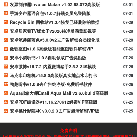
发票制作器Invoice Maker v1.02.68.072高级版
08-01
手游变声器语音包v1.0.7解锁会员免登陆版
07-31
Recycle Bin 回收站v1.3.4恢复已经删除的数据
07-29
安卓居家看TV版盒子v2026纯净版涵盖影视等
07-28
安卓笔趣阁蓝色v5.0.0v2去广告解锁会员绿化版
07-28
傲软抠图v1.8.6高级版智能抠图软件解锁VIP
07-26
安卓小梨听书v1.0.8自动领取广告奖励版
07-26
安卓微博v16.7.2-内置微博猪手2.5.3-349模块
07-26
马克水印相机v15.8.0高级版真实地点水印打卡
07-26
鸭趣听书v1.0.8去广告纯净版-免费听书软件
07-26
Aqua邮箱大师Email Aqua Mail v2.6.0build高级版
07-26
安卓PDF编辑器v11.16.270612解锁VIP高级版
07-25
安卓橘汁影院4K v3.0.2.3去广告超清解锁VIP版
07-25
免责声明
本站资源来自及互联网收集,仅供用于学习和交流,不得用于商业用途，请遵循相关法