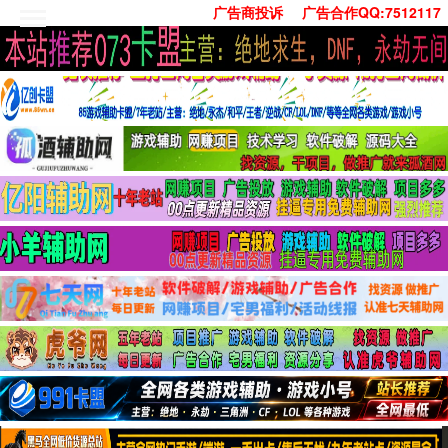
广告商投诉
广告合作QQ:7512117
首页
技术学习
安卓绿化
单机游戏
社交娱乐
系统工具
活动线报
常用办公
源码收集
值得一看