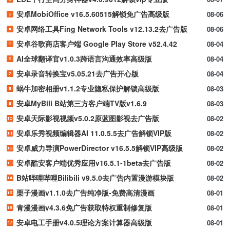
安卓MobiOffice v16.5.60515解锁免广告高级版
08-06
安卓网络工具Fing Network Tools v12.13.2去广告版
08-06
安卓谷歌商店客户端 Google Play Store v52.4.42
08-04
AI全球翻译官v1.0.3跨语言沟通效率高级版
08-04
安卓录音转换宝v5.05.21去广告开心版
08-04
蜗牛加密相册v1.1.2专业隐私保护解锁高级版
08-03
安卓MyBili B站第三方客户端TV版v1.6.9
08-03
安卓天际影视视频v5.0.2原蓝图影视去广告版
08-02
安卓乐秀视频编辑器AI 11.0.5.5去广告解锁VIP版
08-02
安卓威力导演PowerDirector v16.5.5解锁VIP高级版
08-02
安卓酷安客户端优秀应用v16.5.1-1beta去广告版
08-02
B站哔哩哔哩Bilibili v9.5.0去广告内置漫游模块版
08-02
栗子漫画v1.1.0去广告纯净版-免费高清漫画
08-01
青漫漫画v4.3.6免广告获取特权重制修复版
08-01
安卓电工手册v4.0.5理论方案计算器高级版
08-01