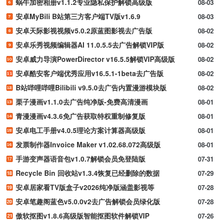
蜗牛加密相册v1.1.2专业隐私保护解锁高级版
08-03
安卓MyBili B站第三方客户端TV版v1.6.9
08-03
安卓天际影视视频v5.0.2原蓝图影视去广告版
08-02
安卓乐秀视频编辑器AI 11.0.5.5去广告解锁VIP版
08-02
安卓威力导演PowerDirector v16.5.5解锁VIP高级版
08-02
安卓酷安客户端优秀应用v16.5.1-1beta去广告版
08-02
B站哔哩哔哩Bilibili v9.5.0去广告内置漫游模块版
08-02
栗子漫画v1.1.0去广告纯净版-免费高清漫画
08-01
青漫漫画v4.3.6免广告获取特权重制修复版
08-01
安卓电工手册v4.0.5理论方案计算器高级版
08-01
发票制作器Invoice Maker v1.02.68.072高级版
08-01
手游变声器语音包v1.0.7解锁会员免登陆版
07-31
Recycle Bin 回收站v1.3.4恢复已经删除的数据
07-29
安卓居家看TV版盒子v2026纯净版涵盖影视等
07-28
安卓笔趣阁蓝色v5.0.0v2去广告解锁会员绿化版
07-28
傲软抠图v1.8.6高级版智能抠图软件解锁VIP
07-26