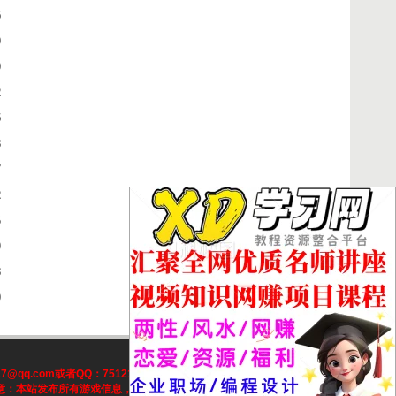
5
9
9
2
5
8
7
2
6
0
8
9
q.com或者QQ：7512117处理！本站一切资源不代表本站立场,全
！注意：本站发布所有游戏信息，均来自互联网收集，与本站无关。请玩家