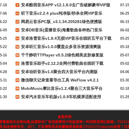
安卓酷我音乐APP v12.1.8.0去广告破解豪华VIP版
7-18
07-1
听下音乐v2.2.4 plus纯净版/秒杀全网VIP音乐
7-06
06-2
网易云音乐PC版_v3.1.34.205281绿色便携版
6-22
06-1
安卓DB音乐(蛋播音乐)海量歌曲各种热门音乐
6-09
06-0
安卓洛雪音乐v1.8.4无损VIP音乐在线听五平台下载
5-25
05-2
安卓听汇音乐v1.0.0覆盖众多音乐资源清爽版
5-22
05-1
千千静听TTPlayer v5.5.2绿色精美皮肤修复版
5-16
05-0
洛雪音乐助手v2.12.2全网付费歌曲在线听下载
5-04
05-0
安卓动听音乐v1.0聚合四大音乐平台内测版
4-28
04-0
微信聊天记录查看导出工具 WeFlow v4.2.1
3-31
03-3
MobiMusic摩比音乐v1.2.4聚合三大音乐平台
2-22
02-1
安卓汽水音乐车机版v1.0.9车机横屏适配使用
1-30
01-2
免责声明
循相关法律法规,如遇欺诈广告或损害用户利益请第一时间联系我们邮箱：7512117@q
.如有侵权争议、后门、不妥请联系本站删除联系邮箱:7512117@qq.com处理