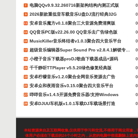
电脑QQv9.9.32.260716新架构结构内测正式版
0
2026新款重低音车载音乐U盘DJ流行经典32G
0
安卓音乐魔方v0.1.8聚合三大音源免费清爽版
0
QQ音乐PC版v22.26.00 QQ音乐去广告绿色版
0
MusicKiller音乐终结者v1.0.3聚合四大音乐平台
0
超级音乐编辑器Super Sound Pro v2.8.4.1解锁专业版
0
小橙子音乐下载器proDJ歌曲下载器成品+源码
0
千千静听TTPlayer v5.5.20绿色修复经典版
0
安卓柠檬音乐v1.2.0聚合全网音乐资源去广告
0
安卓众和夜雨音乐v3.15.0聚合四大音乐平台
0
哔哔音乐v1.4.5开源免费音乐器/支持Windows
0
安卓DJUU车机版v1.0.1车载DJ车载场景打造
0
本站资源来自及互联网收集,仅供用于学习和交流,不得用于商业用途，请遵
体用户必须在下载后的24个小时之内，从您的电脑中彻底删除上述内容