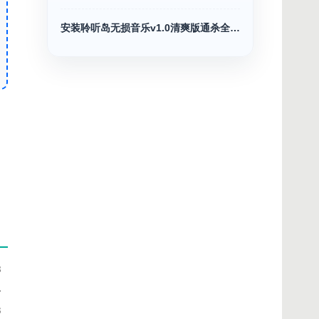
安装聆听岛无损音乐v1.0清爽版通杀全网音乐
8
4
3