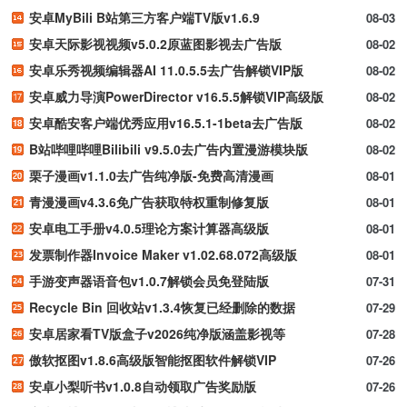
安卓MyBili B站第三方客户端TV版v1.6.9
08-03
安卓天际影视视频v5.0.2原蓝图影视去广告版
08-02
安卓乐秀视频编辑器AI 11.0.5.5去广告解锁VIP版
08-02
安卓威力导演PowerDirector v16.5.5解锁VIP高级版
08-02
安卓酷安客户端优秀应用v16.5.1-1beta去广告版
08-02
B站哔哩哔哩Bilibili v9.5.0去广告内置漫游模块版
08-02
栗子漫画v1.1.0去广告纯净版-免费高清漫画
08-01
青漫漫画v4.3.6免广告获取特权重制修复版
08-01
安卓电工手册v4.0.5理论方案计算器高级版
08-01
发票制作器Invoice Maker v1.02.68.072高级版
08-01
手游变声器语音包v1.0.7解锁会员免登陆版
07-31
Recycle Bin 回收站v1.3.4恢复已经删除的数据
07-29
安卓居家看TV版盒子v2026纯净版涵盖影视等
07-28
傲软抠图v1.8.6高级版智能抠图软件解锁VIP
07-26
安卓小梨听书v1.0.8自动领取广告奖励版
07-26