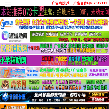
广告商投诉
广告合作QQ:7512117
首页
技术学习
安卓绿化
单机游戏
社交娱乐
系统工具
活动线报
常用办公
源码收集
值得一看