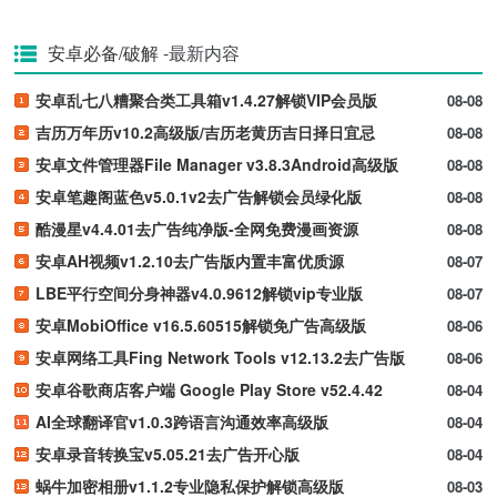
安卓必备/破解
-最新内容
安卓乱七八糟聚合类工具箱v1.4.27解锁VIP会员版
08-08
吉历万年历v10.2高级版/吉历老黄历吉日择日宜忌
08-08
安卓文件管理器File Manager v3.8.3Android高级版
08-08
安卓笔趣阁蓝色v5.0.1v2去广告解锁会员绿化版
08-08
酷漫星v4.4.01去广告纯净版-全网免费漫画资源
08-08
安卓AH视频v1.2.10去广告版内置丰富优质源
08-07
LBE平行空间分身神器v4.0.9612解锁vip专业版
08-07
安卓MobiOffice v16.5.60515解锁免广告高级版
08-06
安卓网络工具Fing Network Tools v12.13.2去广告版
08-06
安卓谷歌商店客户端 Google Play Store v52.4.42
08-04
AI全球翻译官v1.0.3跨语言沟通效率高级版
08-04
安卓录音转换宝v5.05.21去广告开心版
08-04
蜗牛加密相册v1.1.2专业隐私保护解锁高级版
08-03