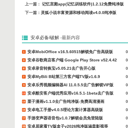
上一篇：
记忆宫殿app(记忆训练软件)1.2.12免费纯净版
下一篇：
灵狐小说丰富资源和移动阅读v4.0.0纯净版
安卓必备/破解
-最新内容
安卓MobiOffice v16.5.60515解锁免广告高级版
0
安卓谷歌商店客户端 Google Play Store v52.4.42
0
安卓录音转换宝v5.05.21去广告开心版
0
安卓MyBili B站第三方客户端TV版v1.6.9
0
安卓乐秀视频编辑器AI 11.0.5.5去广告解锁VIP版
0
安卓酷安客户端优秀应用v16.5.1-1beta去广告版
0
栗子漫画v1.1.0去广告纯净版-免费高清漫画
0
安卓电工手册v4.0.5理论方案计算器高级版
0
手游变声器语音包v1.0.7解锁会员免登陆版
0
安卓居家看TV版盒子v2026纯净版涵盖影视等
0