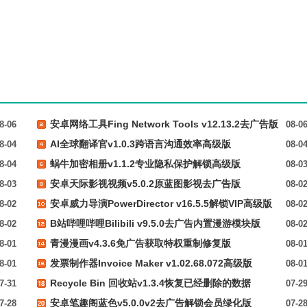
安卓网络工具Fing Network Tools v12.13.2去广告版
8-06
08-0
AI全球翻译官v1.0.3跨语言沟通效率高级版
8-04
08-0
蜗牛加密相册v1.1.2专业隐私保护解锁高级版
8-04
08-0
安卓天际影视视频v5.0.2原蓝图影视去广告版
8-03
08-0
安卓威力导演PowerDirector v16.5.5解锁VIP高级版
8-02
08-0
B站哔哩哔哩Bilibili v9.5.0去广告内置漫游模块版
8-02
08-0
青漫漫画v4.3.6免广告获取特权重制修复版
8-01
08-0
发票制作器Invoice Maker v1.02.68.072高级版
8-01
08-0
Recycle Bin 回收站v1.3.4恢复已经删除的数据
7-31
07-2
安卓笔趣阁蓝色v5.0.0v2去广告解锁会员绿化版
7-28
07-2