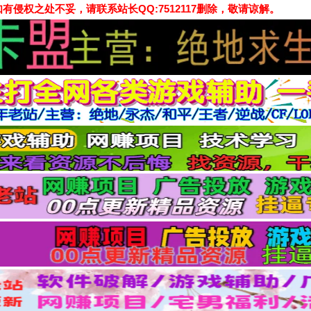
侵权之处不妥，请联系站长QQ:7512117删除，敬请谅解。