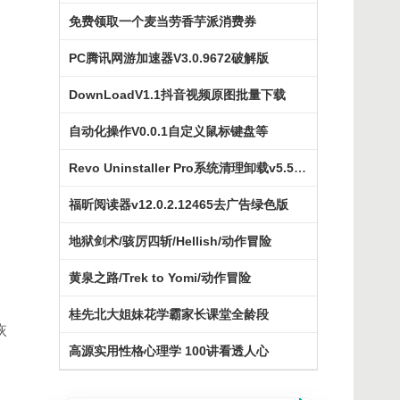
免费领取一个麦当劳香芋派消费券
PC腾讯网游加速器V3.0.9672破解版
DownLoadV1.1抖音视频原图批量下载
自动化操作V0.0.1自定义鼠标键盘等
Revo Uninstaller Pro系统清理卸载v5.5.2绿色版
福昕阅读器v12.0.2.12465去广告绿色版
地狱剑术/骇厉四斩/Hellish/动作冒险
黄泉之路/Trek to Yomi/动作冒险
桂先北大姐妹花学霸家长课堂全龄段
恢
高源实用性格心理学 100讲看透人心