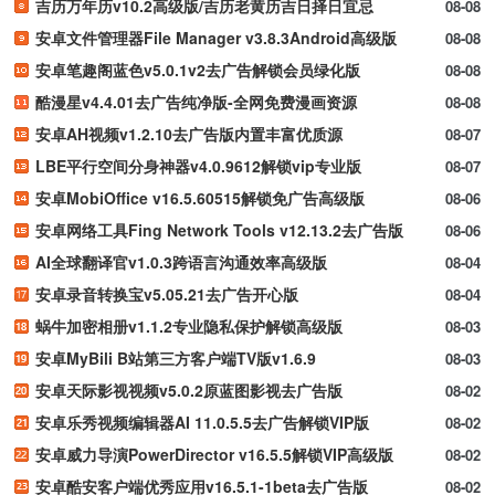
吉历万年历v10.2高级版/吉历老黄历吉日择日宜忌
08-08
安卓文件管理器File Manager v3.8.3Android高级版
08-08
安卓笔趣阁蓝色v5.0.1v2去广告解锁会员绿化版
08-08
酷漫星v4.4.01去广告纯净版-全网免费漫画资源
08-08
安卓AH视频v1.2.10去广告版内置丰富优质源
08-07
LBE平行空间分身神器v4.0.9612解锁vip专业版
08-07
安卓MobiOffice v16.5.60515解锁免广告高级版
08-06
安卓网络工具Fing Network Tools v12.13.2去广告版
08-06
AI全球翻译官v1.0.3跨语言沟通效率高级版
08-04
安卓录音转换宝v5.05.21去广告开心版
08-04
蜗牛加密相册v1.1.2专业隐私保护解锁高级版
08-03
安卓MyBili B站第三方客户端TV版v1.6.9
08-03
安卓天际影视视频v5.0.2原蓝图影视去广告版
08-02
安卓乐秀视频编辑器AI 11.0.5.5去广告解锁VIP版
08-02
安卓威力导演PowerDirector v16.5.5解锁VIP高级版
08-02
安卓酷安客户端优秀应用v16.5.1-1beta去广告版
08-02