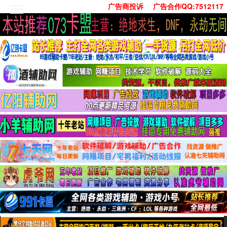
广告商投诉
广告合作QQ:7512117
首页
技术学习
安卓绿化
单机游戏
社交娱乐
系统工具
活动线报
常用办公
源码收集
值得一看