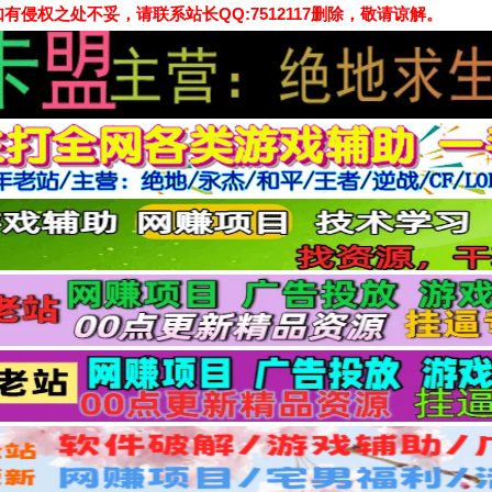
侵权之处不妥，请联系站长QQ:7512117删除，敬请谅解。