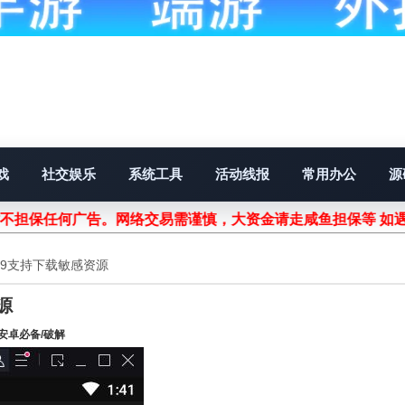
戏
社交娱乐
系统工具
活动线报
常用办公
源
站不担保任何广告。网络交易需谨慎，大资金请走咸鱼担保等 如
.9支持下载敏感资源
源
安卓必备/破解