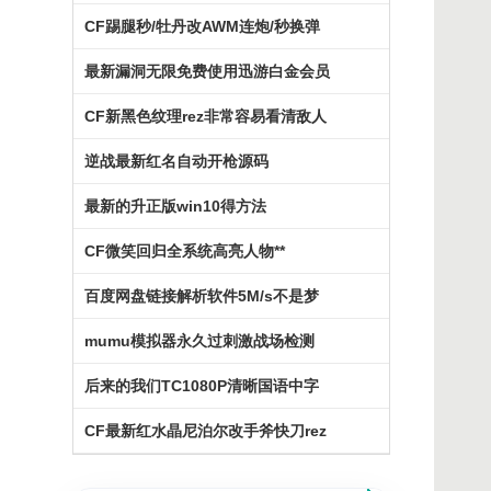
CF踢腿秒/牡丹改AWM连炮/秒换弹
最新漏洞无限免费使用迅游白金会员
CF新黑色纹理rez非常容易看清敌人
逆战最新红名自动开枪源码
最新的升正版win10得方法
CF微笑回归全系统高亮人物**
百度网盘链接解析软件5M/s不是梦
mumu模拟器永久过刺激战场检测
后来的我们TC1080P清晰国语中字
CF最新红水晶尼泊尔改手斧快刀rez