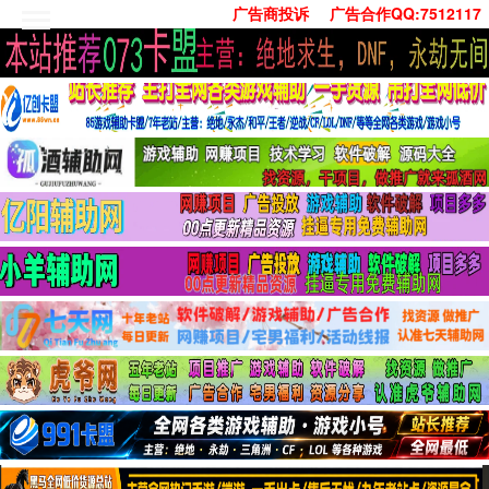
广告商投诉
广告合作QQ:7512117
首页
技术学习
安卓绿化
单机游戏
社交娱乐
系统工具
活动线报
常用办公
源码收集
值得一看