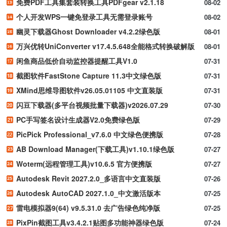
免费PDF工具集套装转换工具PDFgear v2.1.18
08-02
个人开发WPS一键免登录工具无需登录账号
08-02
幽灵下载器Ghost Downloader v4.2.2绿色版
08-01
万兴优转UniConverter v17.4.5.648全能格式转换破解版
08-01
闲鱼商品低价自动监控器提醒工具V1.0
07-31
截图软件FastStone Capture 11.3中文绿色版
07-31
XMind思维导图软件v26.05.01105 中文直装版
07-31
闪豆下载器(多平台视频批量下载器)v2026.07.29
07-30
PC手写签名设计生成器V2.0免费绿色版
07-29
PicPick Professional_v7.6.0 中文绿色便携版
07-28
AB Download Manager(下载工具)v1.10.1绿色版
07-27
Woterm(远程管理工具)v10.6.5 官方便携版
07-27
Autodesk Revit 2027.2.0_多语言中文直装版
07-26
Autodesk AutoCAD 2027.1.0_中文激活版本
07-25
雷电模拟器9(64) v9.5.31.0 去广告绿色纯净版
07-25
PixPin截图工具v3.4.2.1贴图多功能神器绿色版
07-24