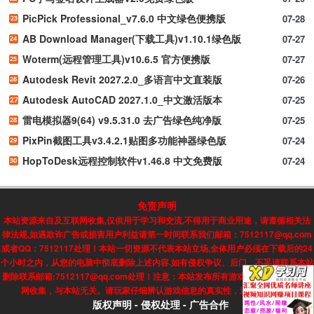
PicPick Professional_v7.6.0 中文绿色便携版
07-28
AB Download Manager(下载工具)v1.10.1绿色版
07-27
Woterm(远程管理工具)v10.6.5 官方便携版
07-27
Autodesk Revit 2027.2.0_多语言中文直装版
07-26
Autodesk AutoCAD 2027.1.0_中文激活版本
07-25
雷电模拟器9(64) v9.5.31.0 去广告绿色纯净版
07-25
PixPin截图工具v3.4.2.1贴图多功能神器绿色版
07-24
HopToDesk远程控制软件v1.46.8 中文免费版
07-24
免责声明
本站资源来自及互联网收集,仅供用于学习和交流,不得用于商业用途，请遵循相关法
律法规,如遇欺诈广告或损害用户利益请第一时间联系我们邮箱：7512117@qq.com
或者QQ：7512117处理！本站一切资源不代表本站立场,全体用户必须在下载后的24
个小时之内，从您的电脑中彻底删除上述内容.如有侵权争议、后门、不妥请联系本站
删除联系邮箱:7512117@qq.com处理！注意：本站发布所有游戏信息，均来自互联
网收集，与本站无关。请玩家仔细辨认游戏信息的真实性，避免上当受骗!
版权声明
-
侵权处理
-
广告合作