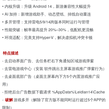
• 内核升级：升级 Android 14，新游兼容性大幅提升
• AI 加持：新增游戏助手、动态壁纸、掉线自动重连
• 多开管理：支持雷电5/9/14跨版本同时运行与管理
• 性能突破：帧率最高提升 20%–30%，低配机更流畅
• 环境适配：完美支持Hyper-V，解决虚拟机冲突卡顿
特点描述
- 去启动界面广告、去任务栏右下角通知区域游戏弹窗
- 去雷电游戏中心（安装 软件跳出主屏幕游戏推广弹窗行为）
- 去桌面底部广告（桌面主屏幕内下方5个内置游戏推广应
用）
- 拒绝后台广告数据下载请求 %AppData%\Leidian14\Cache
-
破解
游戏多开（解除了官方版不能同时运行超过5个APP的
限制）