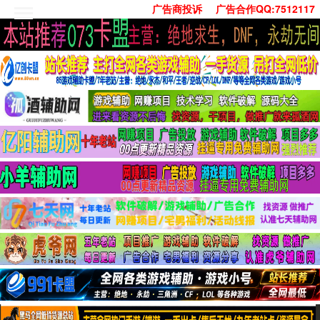
广告商投诉
广告合作QQ:7512117
首页
技术学习
安卓绿化
单机游戏
社交娱乐
系统工具
活动线报
常用办公
源码收集
值得一看