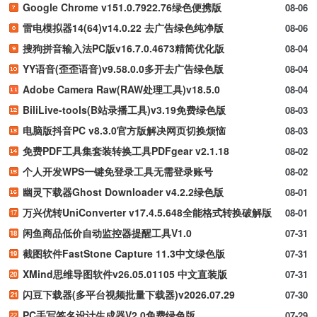
Google Chrome v151.0.7922.76绿色便携版
08-06
雷电模拟器14(64)v14.0.22 去广告绿色纯净版
08-06
搜狗拼音输入法PC版v16.7.0.4673精简优化版
08-04
YY语音(歪歪语音)v9.58.0.0多开去广告绿色版
08-04
Adobe Camera Raw(RAW处理工具)v18.5.0
08-04
BiliLive-tools(B站录播工具)v3.19免费绿色版
08-03
电脑版抖音PC v8.3.0官方版解决网页切换烦恼
08-03
免费PDF工具集套装转换工具PDFgear v2.1.18
08-02
个人开发WPS一键免登录工具无需登录账号
08-02
幽灵下载器Ghost Downloader v4.2.2绿色版
08-01
万兴优转UniConverter v17.4.5.648全能格式转换破解版
08-01
闲鱼商品低价自动监控器提醒工具V1.0
07-31
截图软件FastStone Capture 11.3中文绿色版
07-31
XMind思维导图软件v26.05.01105 中文直装版
07-31
闪豆下载器(多平台视频批量下载器)v2026.07.29
07-30
PC手写签名设计生成器V2.0免费绿色版
07-29