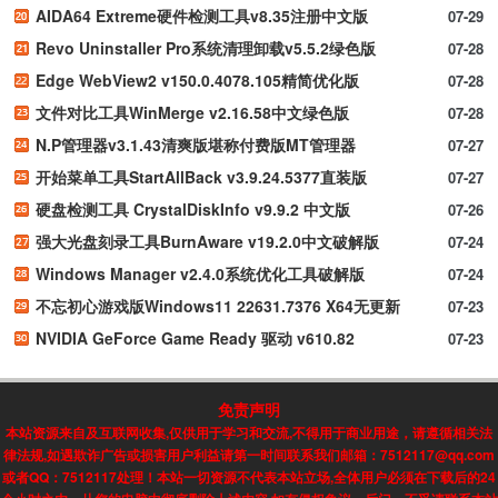
AIDA64 Extreme硬件检测工具v8.35注册中文版
07-29
Revo Uninstaller Pro系统清理卸载v5.5.2绿色版
07-28
Edge WebView2 v150.0.4078.105精简优化版
07-28
文件对比工具WinMerge v2.16.58中文绿色版
07-28
N.P管理器v3.1.43清爽版堪称付费版MT管理器
07-27
开始菜单工具StartAllBack v3.9.24.5377直装版
07-27
硬盘检测工具 CrystalDiskInfo v9.9.2 中文版
07-26
强大光盘刻录工具BurnAware v19.2.0中文破解版
07-24
Windows Manager v2.4.0系统优化工具破解版
07-24
不忘初心游戏版Windows11 22631.7376 X64无更新
07-23
NVIDIA GeForce Game Ready 驱动 v610.82
07-23
免责声明
本站资源来自及互联网收集,仅供用于学习和交流,不得用于商业用途，请遵循相关法
律法规,如遇欺诈广告或损害用户利益请第一时间联系我们邮箱：7512117@qq.com
或者QQ：7512117处理！本站一切资源不代表本站立场,全体用户必须在下载后的24