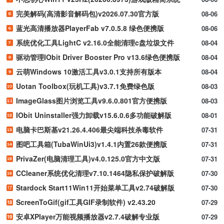
完美解码(高清影音解码包)v2026.07.30官方版
08-06
蓝光高清播放器PlayerFab v7.0.5.8 绿色便携版
08-06
系统优化工具LightC v2.16.0全能清理c盘垃圾文件
08-04
驱动管理IObit Driver Booster Pro v13.6绿色便携版
08-04
云萌Windows 10激活工具v3.0.1支持所有版本
08-04
Uotan Toolbox(玩机工具)v3.7.1免费绿色版
08-03
ImageGlass图片浏览工具v9.6.0.801官方便携版
08-03
IObit Uninstaller强力卸载v15.6.0.6多功能破解版
08-01
电脑卡巴斯基v21.26.4.406最尖端科技杀毒软件
07-31
图吧工具箱(TubaWinUi3)v1.4.1内置26款便携版
07-31
PrivaZer(电脑清理工具)v4.0.125.0官方中文版
07-31
CCleaner系统优化清理v7.10.1464隐私保护破解版
07-30
Stardock Start11Win11开始菜单工具v2.74破解版
07-30
ScreenToGif(gif工具GIF录制软件) v2.43.20
07-29
安卓XPlayer万能视频播放器v2.7.4破解专业版
07-29