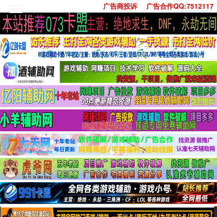
广告商投诉
广告合作QQ:7512117
首页
技术学习
安卓绿化
单机游戏
社交娱乐
系统工具
活动线报
常用办公
源码收集
值得一看