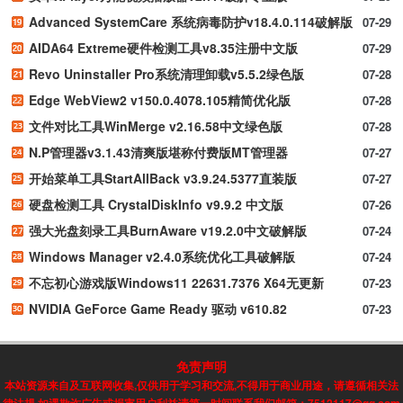
Advanced SystemCare 系统病毒防护v18.4.0.114破解版
07-29
AIDA64 Extreme硬件检测工具v8.35注册中文版
07-29
Revo Uninstaller Pro系统清理卸载v5.5.2绿色版
07-28
Edge WebView2 v150.0.4078.105精简优化版
07-28
文件对比工具WinMerge v2.16.58中文绿色版
07-28
N.P管理器v3.1.43清爽版堪称付费版MT管理器
07-27
开始菜单工具StartAllBack v3.9.24.5377直装版
07-27
硬盘检测工具 CrystalDiskInfo v9.9.2 中文版
07-26
强大光盘刻录工具BurnAware v19.2.0中文破解版
07-24
Windows Manager v2.4.0系统优化工具破解版
07-24
不忘初心游戏版Windows11 22631.7376 X64无更新
07-23
NVIDIA GeForce Game Ready 驱动 v610.82
07-23
免责声明
本站资源来自及互联网收集,仅供用于学习和交流,不得用于商业用途，请遵循相关法
律法规,如遇欺诈广告或损害用户利益请第一时间联系我们邮箱：7512117@qq.com