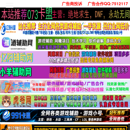
广告商投诉
广告合作QQ:7512117
首页
技术学习
安卓绿化
单机游戏
社交娱乐
系统工具
活动线报
常用办公
源码收集
值得一看