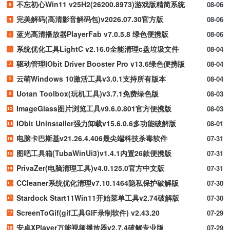
不忘初心Win11 v25H2(26200.8973)游戏版精简系统
08-06
完美解码(高清影音解码包)v2026.07.30官方版
08-06
蓝光高清播放器PlayerFab v7.0.5.8 绿色便携版
08-06
系统优化工具LightC v2.16.0全能清理c盘垃圾文件
08-04
驱动管理IObit Driver Booster Pro v13.6绿色便携版
08-04
云萌Windows 10激活工具v3.0.1支持所有版本
08-04
Uotan Toolbox(玩机工具)v3.7.1免费绿色版
08-03
ImageGlass图片浏览工具v9.6.0.801官方便携版
08-03
IObit Uninstaller强力卸载v15.6.0.6多功能破解版
08-01
电脑卡巴斯基v21.26.4.406最尖端科技杀毒软件
07-31
图吧工具箱(TubaWinUi3)v1.4.1内置26款便携版
07-31
PrivaZer(电脑清理工具)v4.0.125.0官方中文版
07-31
CCleaner系统优化清理v7.10.1464隐私保护破解版
07-30
Stardock Start11Win11开始菜单工具v2.74破解版
07-30
ScreenToGif(gif工具GIF录制软件) v2.43.20
07-29
安卓XPlayer万能视频播放器v2.7.4破解专业版
07-29