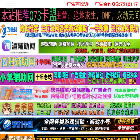
广告商投诉
广告合作QQ:7512117
首页
技术学习
安卓绿化
单机游戏
社交娱乐
系统工具
活动线报
常用办公
源码收集
值得一看