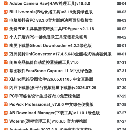
Adobe Camera Raw(RAW处理工具)v18.5.0
08-04
BiliLive-tools(B站录播工具)v3.19免费绿色版
08-03
电脑版抖音PC v8.3.0官方版解决网页切换烦恼
08-03
免费PDF工具集套装转换工具PDFgear v2.1.18
08-02
个人开发WPS一键免登录工具无需登录账号
08-02
幽灵下载器Ghost Downloader v4.2.2绿色版
08-01
万兴优转UniConverter v17.4.5.648全能格式转换破解版
08-01
闲鱼商品低价自动监控器提醒工具V1.0
07-31
截图软件FastStone Capture 11.3中文绿色版
07-31
XMind思维导图软件v26.05.01105 中文直装版
07-31
闪豆下载器(多平台视频批量下载器)v2026.07.29
07-30
PC手写签名设计生成器V2.0免费绿色版
07-29
PicPick Professional_v7.6.0 中文绿色便携版
07-28
AB Download Manager(下载工具)v1.10.1绿色版
07-27
Woterm(远程管理工具)v10.6.5 官方便携版
07-27
Autodesk Revit 2027.2.0_多语言中文直装版
07-26