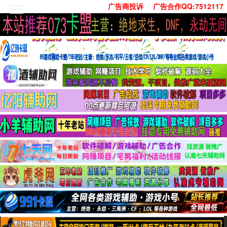
广告商投诉
广告合作QQ:7512117
首页
技术学习
安卓绿化
单机游戏
社交娱乐
系统工具
活动线报
常用办公
源码收集
值得一看