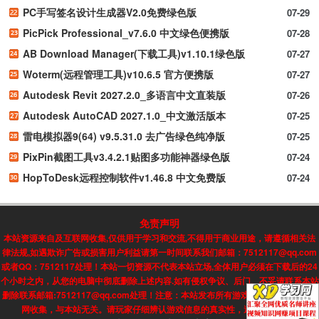
PC手写签名设计生成器V2.0免费绿色版
07-29
PicPick Professional_v7.6.0 中文绿色便携版
07-28
AB Download Manager(下载工具)v1.10.1绿色版
07-27
Woterm(远程管理工具)v10.6.5 官方便携版
07-27
Autodesk Revit 2027.2.0_多语言中文直装版
07-26
Autodesk AutoCAD 2027.1.0_中文激活版本
07-25
雷电模拟器9(64) v9.5.31.0 去广告绿色纯净版
07-25
PixPin截图工具v3.4.2.1贴图多功能神器绿色版
07-24
HopToDesk远程控制软件v1.46.8 中文免费版
07-24
免责声明
本站资源来自及互联网收集,仅供用于学习和交流,不得用于商业用途，请遵循相关法
律法规,如遇欺诈广告或损害用户利益请第一时间联系我们邮箱：7512117@qq.com
或者QQ：7512117处理！本站一切资源不代表本站立场,全体用户必须在下载后的24
个小时之内，从您的电脑中彻底删除上述内容.如有侵权争议、后门、不妥请联系本站
删除联系邮箱:7512117@qq.com处理！注意：本站发布所有游戏信息，均来自互联
网收集，与本站无关。请玩家仔细辨认游戏信息的真实性，避免上当受骗!