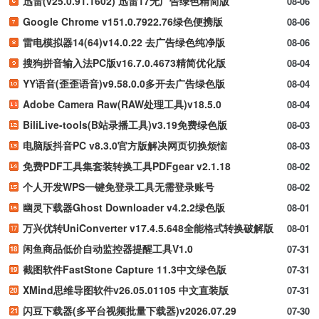
迅雷(v25.0.91.1602) 迅雷17无广告绿色精简版
08-06
Google Chrome v151.0.7922.76绿色便携版
08-06
雷电模拟器14(64)v14.0.22 去广告绿色纯净版
08-06
搜狗拼音输入法PC版v16.7.0.4673精简优化版
08-04
YY语音(歪歪语音)v9.58.0.0多开去广告绿色版
08-04
Adobe Camera Raw(RAW处理工具)v18.5.0
08-04
BiliLive-tools(B站录播工具)v3.19免费绿色版
08-03
电脑版抖音PC v8.3.0官方版解决网页切换烦恼
08-03
免费PDF工具集套装转换工具PDFgear v2.1.18
08-02
个人开发WPS一键免登录工具无需登录账号
08-02
幽灵下载器Ghost Downloader v4.2.2绿色版
08-01
万兴优转UniConverter v17.4.5.648全能格式转换破解版
08-01
闲鱼商品低价自动监控器提醒工具V1.0
07-31
截图软件FastStone Capture 11.3中文绿色版
07-31
XMind思维导图软件v26.05.01105 中文直装版
07-31
闪豆下载器(多平台视频批量下载器)v2026.07.29
07-30