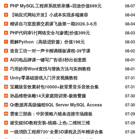
PHP MySQL工程师系统班录播+回放价值699元
08-07
【响应式网站开发】小成本实现多端兼容
08-04
精讲自习室股票交易课飞扬第一期2026.3-6月
08-04
PHP代码审计[网络安全与渗透]价值399元
08-03
图解Python（高级进阶篇）价值198元
08-03
造音工坊一对一声卡精调模板课程-39节课
08-02
AI闪电品牌课一键写广告语3秒出创意图
08-01
巧用妙用Word查找与替换方法与实例教程
08-01
Unity零基础游戏入门开发视频教程
07-31
宝藏级音效素材包10000+款背景音乐音效合集
07-31
孙晶维密体雕14天家庭陪训营-极致臀腿
07-30
Qt数据库高级编程SQL Server MySQL Access
07-30
雲奎三部曲：中阶策略六链条连接市场踏板
07-29
谢安妮SD教程安装-线稿-上色-二维转三维
07-29
一级消防工程师720°全景3D课程及历年精讲合集
07-28