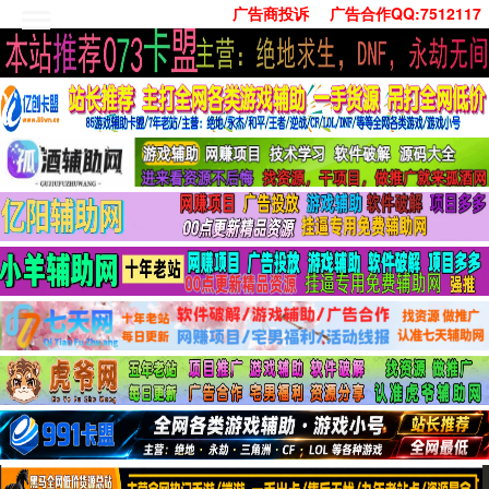
广告商投诉
广告合作QQ:7512117
首页
技术学习
安卓绿化
单机游戏
社交娱乐
系统工具
活动线报
常用办公
源码收集
值得一看