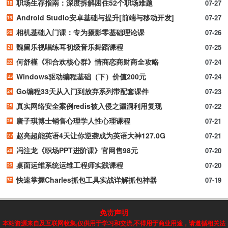
职场生存指南：深度拆解困住52个职场难题
07-27
Android Studio安卓基础与提升[前端与移动开发]
07-27
相机基础入门课：专为摄影零基础理论课
07-26
魏留乐视唱练耳初级音乐舞蹈课程
07-25
何舒槿《和合欢核心群》情商恋商财商全攻略
07-24
Windows驱动编程基础（下）价值200元
07-24
Go编程33天从入门到放弃系列带配套课件
07-23
真实网络安全案例redis被入侵之漏洞利用复现
07-22
唐子琪博士销售心理学人性心理课程
07-21
赵亮超能英语4天让你逆袭成为英语大神127.0G
07-21
冯注龙《职场PPT进阶课》官网售98元
07-20
桌面运维系统运维工程师实践课程
07-20
快速掌握Charles抓包工具实战详解抓包神器
07-19
免责声明
本站资源来自及互联网收集,仅供用于学习和交流,不得用于商业用途，请遵循相关法