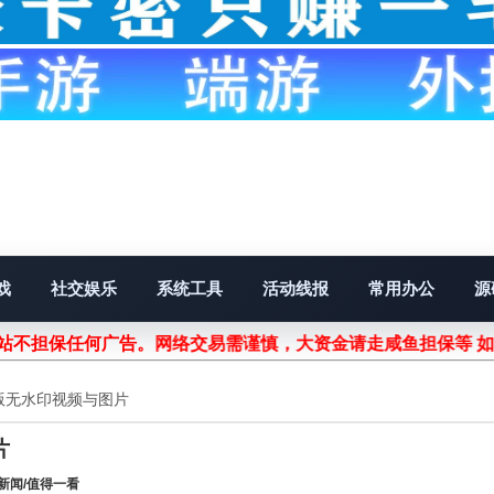
戏
社交娱乐
系统工具
活动线报
常用办公
源
不担保任何广告。网络交易需谨慎，大资金请走咸鱼担保等 如遇
版无水印视频与图片
片
新闻/值得一看