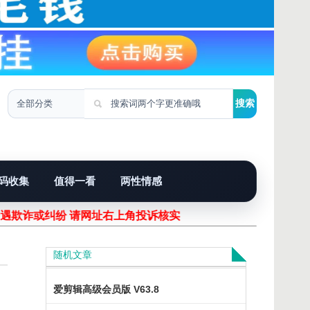
码收集
值得一看
两性情感
欺诈或纠纷 请网址右上角投诉核实！
随机文章
爱剪辑高级会员版 V63.8