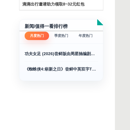
滴滴出行邀请助力领取8~32元红包
新闻/值得一看排行榜
月度热门
季度热门
年度热门
功夫女足 (2026)尝鲜版由周星驰编剧并执导
《蜘蛛侠4:崭新之日》尝鲜中英双字TC抢先版