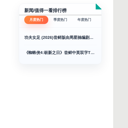
新闻/值得一看排行榜
月度热门
季度热门
年度热门
功夫女足 (2026)尝鲜版由周星驰编剧并执导
《蜘蛛侠4:崭新之日》尝鲜中英双字TC抢先版