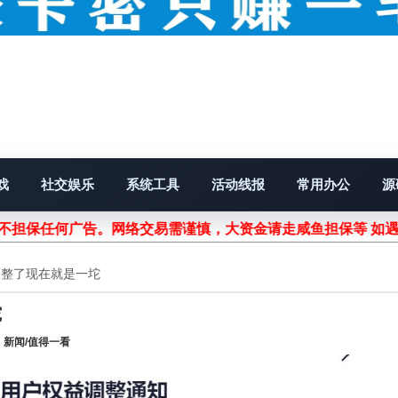
戏
社交娱乐
系统工具
活动线报
常用办公
源
站不担保任何广告。网络交易需谨慎，大资金请走咸鱼担保等 如
调整了现在就是一坨
坨
：
新闻/值得一看