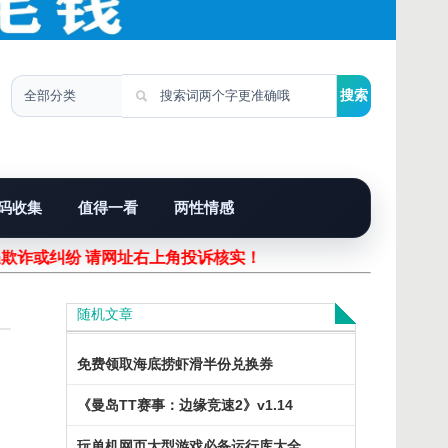
码收集
值得一看
两性情感
遇欺诈或纠纷 请网址右上角投诉核实！
随机文章
免费领取海底捞虾滑半份兑换券
《曼岛TT赛事：边缘竞速2》v1.14
玩单机网页大型游戏必备运行库大全