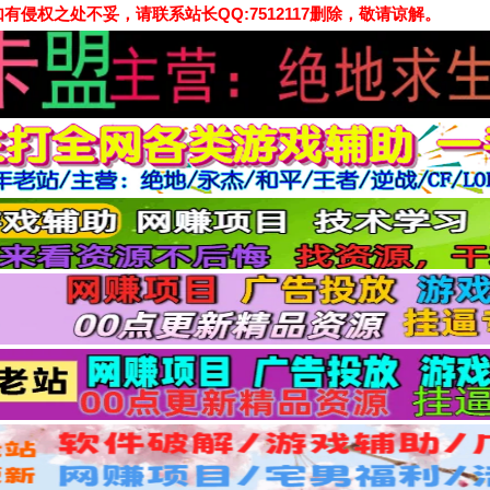
侵权之处不妥，请联系站长QQ:7512117删除，敬请谅解。