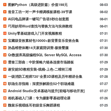
图解Python（高级进阶篇）价值198元
08-03
造音工坊一对一声卡精调模板课程-39节课
08-02
AI闪电品牌课一键写广告语3秒出创意图
08-01
巧用妙用Word查找与替换方法与实例教程
08-01
Unity零基础游戏入门开发视频教程
07-31
宝藏级音效素材包10000+款背景音乐音效合集
07-31
孙晶维密体雕14天家庭陪训营-极致臀腿
07-30
Qt数据库高级编程SQL Server MySQL Access
07-30
雲奎三部曲：中阶策略六链条连接市场踏板
07-29
谢安妮SD教程安装-线稿-上色-二维转三维
07-29
一级消防工程师720°全景3D课程及历年精讲合集
07-28
职场生存指南：深度拆解困住52个职场难题
07-27
Android Studio安卓基础与提升[前端与移动开发]
07-27
相机基础入门课：专为摄影零基础理论课
07-26
魏留乐视唱练耳初级音乐舞蹈课程
07-25