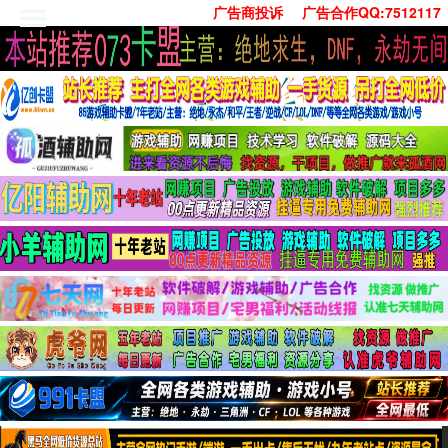
广告商投诉
广告合作QQ:7512117
首页
技术学习
安卓绿化
单机游戏
社交娱乐
系统工具
活动线报
常用办公
源码收集
值得一看