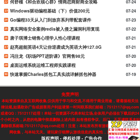
何舒槿《和合欢核心群》情商恋商财商全攻略
07-24
Windows驱动编程基础（下）价值200元
07-24
Go编程33天从入门到放弃系列带配套课件
07-23
真实网络安全案例redis被入侵之漏洞利用复现
07-22
唐子琪博士销售心理学人性心理课程
07-21
赵亮超能英语4天让你逆袭成为英语大神127.0G
07-21
冯注龙《职场PPT进阶课》官网售98元
07-20
桌面运维系统运维工程师实践课程
07-20
快速掌握Charles抓包工具实战详解抓包神器
07-19
免责声明
本站资源来自及互联网收集,仅供用于学习和交流,不得用于商业用途，请遵循相关法
律法规,如遇欺诈广告或损害用户利益请第一时间联系我们邮箱：7512117@qq.com
或者QQ：7512117处理！本站一切资源不代表本站立场,全体用户必须在下载后的24
个小时之内，从您的电脑中彻底删除上述内容.如有侵权争议、后门、不妥请联系本站
删除联系邮箱:7512117@qq.com处理！注意：本站发布所有游戏信息，均来自互联
网收集，与本站无关。请玩家仔细辨认游戏信息的真实性，避免上当受骗!
版权声明
-
侵权处理
-
广告合作