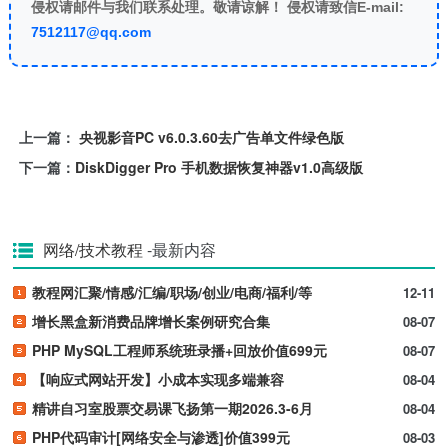
侵权请邮件与我们联系处理。敬请谅解！ 侵权请致信E-mail:
7512117@qq.com
上一篇：
央视影音PC v6.0.3.60去广告单文件绿色版
下一篇：
DiskDigger Pro 手机数据恢复神器v1.0高级版
网络/技术教程
-最新内容
教程网汇聚/情感/汇编/职场/创业/电商/福利/等
12-11
增长黑盒新消费品牌增长案例研究合集
08-07
PHP MySQL工程师系统班录播+回放价值699元
08-07
【响应式网站开发】小成本实现多端兼容
08-04
精讲自习室股票交易课飞扬第一期2026.3-6月
08-04
PHP代码审计[网络安全与渗透]价值399元
08-03