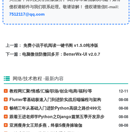
侵权请邮件与我们联系处理。敬请谅解！ 侵权请致信E-mail:
7512117@qq.com
上一篇：
免费小说手机阅读一键书阁 v1.5.0纯净版
下一篇：
电脑微信防撤回多开：BetterWx-UI v2.0.7
网络/技术教程
-最新内容
教程网汇聚/情感/汇编/职场/创业/电商/福利/等
12-11
Flutter零基础极速入门到进阶实战后端编程与架构
08-08
畅销三年从基础入门进阶Python高级之路价499元
08-08
跟着王进老师学Python之Django篇第五季开发异步
08-08
亚洲瘦身女王郑多燕，终极S瘦身操瑜伽
08-08