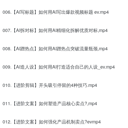
006.【AI写标题】如何用AI写出爆款视频标题 ev.mp4
007.【AI拆对标】如何用AI精细化拆解优质对标,mp4
008.【AI蹭热点】如何用AI蹭热点突破流量瓶颈,mp4
009.【AI造人设】如何用AI打造适合自己的人设_ev.mp4
010.【进阶剪辑】开头吸引停留的4种技巧.mp4
011.【进阶文案】如何塑造产品核心卖点?,mp4
012.【进阶文案】如何强化产品机制卖点?evmp4