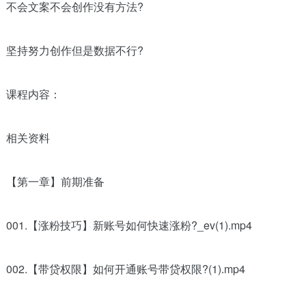
不会文案不会创作没有方法?
坚持努力创作但是数据不行?
课程内容：
相关资料
【第一章】前期准备
001.【涨粉技巧】新账号如何快速涨粉?_ev(1).mp4
002.【带贷权限】如何开通账号带贷权限?(1).mp4