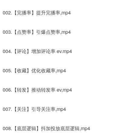
002.【完播率】提升完播率,mp4
003.【点赞率】引爆点赞率,mp4
004.【评论】增加评论率 ev.mp4
005.【收藏】优化收藏率,mp4
006.【转发】推动转发率 ev,mp4
007.【关注】引导关注率,mp4
008.【底层逻辑】抖加投放底层逻辑,mp4