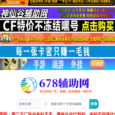
两性情感
声明：第三方广告与本站无关，请各位自行判别，本站不担保任何