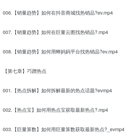
006.【销量趋势】如何在抖音商城找热销品?ev.mp4
007.【销量趋势】如何在巨量云图找热销品?.mp4
008.【销量趋势】如何用蝉妈妈平台找热销品?ev.mp4
【第七章】巧蹭热点
001.【热点拆解】如何拆解最新的热点话题?evmp4
002.【热点宝】如何用热点宝获取最新热点?.mp4
003.【巨量算数】如何用巨量算数获取最新热点?_evmp4