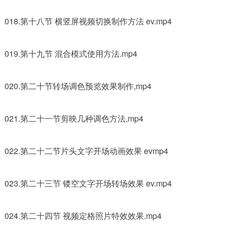
018.第十八节 横竖屏视频切换制作方法 ev.mp4
019.第十九节 混合模式使用方法.mp4
020.第二十节转场调色预览效果制作,mp4
021.第二十一节剪映几种调色方法,mp4
022.第二十二节片头文字开场动画效果 evmp4
023.第二十三节 镂空文字开场转场效果 ev.mp4
024.第二十四节 视频定格照片特效效果.mp4