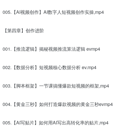
005.【AI视频创作】AI数字人短视频创作实操,mp4
【第四章】创作进阶
001.【推流逻辑】揭秘视频推流算法逻辑 evmp4
002.【数据分析】短视频核心数据分析 ev.mp4
003.【脚本框架】一节课搞懂爆款短视频的框架,mp4
004.【黄金三秒】如何打造爆款视频的黄金三秒evmp4
005.【AI写贴片】如何用AI写出高转化率的贴片,mp4