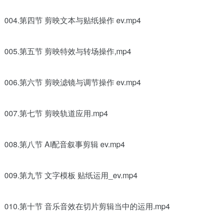
004.第四节 剪映文本与贴纸操作 ev.mp4
005.第五节 剪映特效与转场操作,mp4
006.第六节 剪映滤镜与调节操作 ev.mp4
007.第七节 剪映轨道应用.mp4
008.第八节 AI配音叙事剪辑 ev.mp4
009.第九节 文字模板 贴纸运用_ev.mp4
010.第十节 音乐音效在切片剪辑当中的运用.mp4