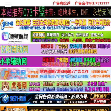
广告商投诉
广告合作QQ:7512117
首页
技术学习
安卓绿化
单机游戏
社交娱乐
系统工具
活动线报
常用办公
源码收集
值得一看