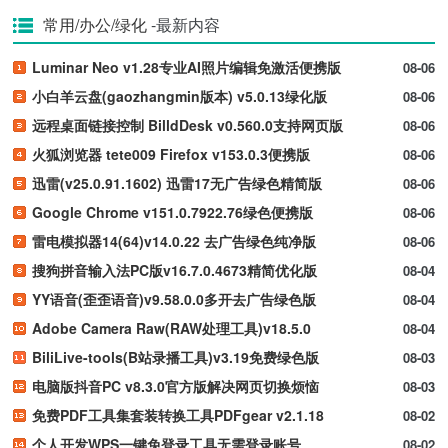
常用/办公/绿化
-最新内容
Luminar Neo v1.28专业AI照片编辑免激活便携版
08-06
小白羊云盘(gaozhangmin版本) v5.0.13绿化版
08-06
远程桌面链接控制 BilldDesk v0.560.0支持网页版
08-06
火狐浏览器 tete009 Firefox v153.0.3便携版
08-06
迅雷(v25.0.91.1602) 迅雷17无广告绿色精简版
08-06
Google Chrome v151.0.7922.76绿色便携版
08-06
雷电模拟器14(64)v14.0.22 去广告绿色纯净版
08-06
搜狗拼音输入法PC版v16.7.0.4673精简优化版
08-04
YY语音(歪歪语音)v9.58.0.0多开去广告绿色版
08-04
Adobe Camera Raw(RAW处理工具)v18.5.0
08-04
BiliLive-tools(B站录播工具)v3.19免费绿色版
08-03
电脑版抖音PC v8.3.0官方版解决网页切换烦恼
08-03
免费PDF工具集套装转换工具PDFgear v2.1.18
08-02
个人开发WPS一键免登录工具无需登录账号
08-02