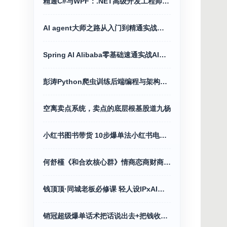
精通C#与WPF：.NET高级开发工程师之路
AI agent大师之路从入门到精通实战指南
Spring Al Alibaba零基础速通实战AI应用+Java全端
彭涛Python爬虫训练后端编程与架构营价值4699
空离卖点系统，卖点的底层根基股道九杨
小红书图书带货 10步爆单法小红书电商教程
何舒槿《和合欢核心群》情商恋商财商全攻略
钱顶顶·同城老板必修课 轻人设IPxAI获客
销冠超级爆单话术把话说出去+把钱收回来