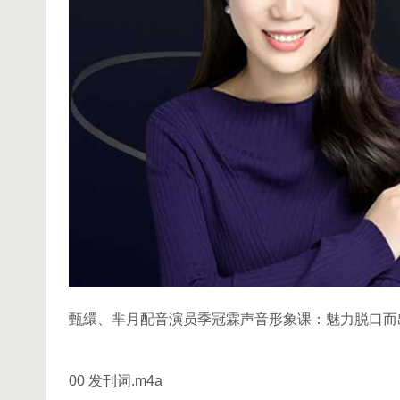
甄繯、芈月配音演员季冠霖声音形象课：魅力脱口而
00 发刊词.m4a