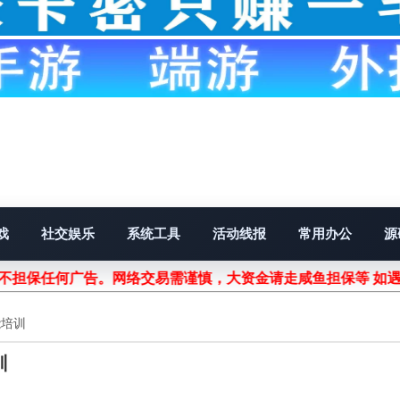
戏
社交娱乐
系统工具
活动线报
常用办公
源
站不担保任何广告。网络交易需谨慎，大资金请走咸鱼担保等 如
能培训
训