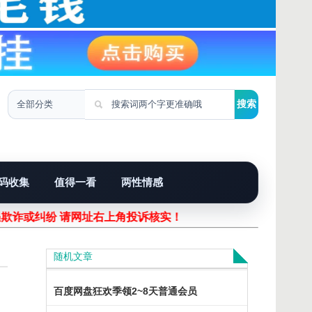
码收集
值得一看
两性情感
遇欺诈或纠纷 请网址右上角投诉核实！
随机文章
百度网盘狂欢季领2~8天普通会员