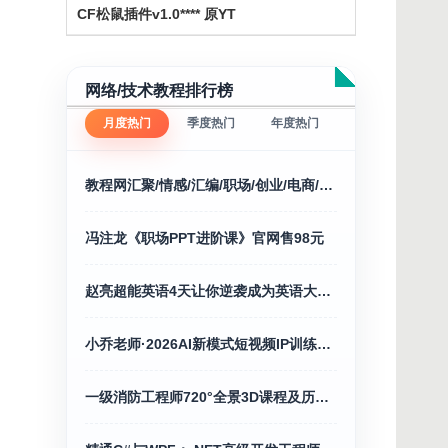
CF松鼠插件v1.0**** 原YT
网络/技术教程排行榜
月度热门
季度热门
年度热门
教程网汇聚/情感/汇编/职场/创业/电商/福利/等
冯注龙《职场PPT进阶课》官网售98元
赵亮超能英语4天让你逆袭成为英语大神127.0G
小乔老师·2026AI新模式短视频IP训练营（更新）
一级消防工程师720°全景3D课程及历年精讲合集