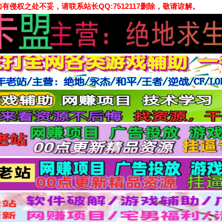
侵权之处不妥，请联系站长QQ:7512117删除，敬请谅解。