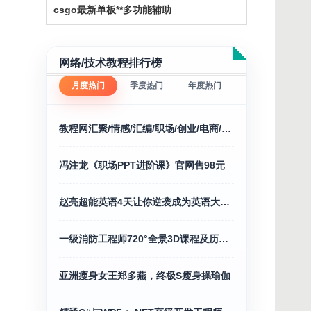
csgo最新单板**多功能辅助
网络/技术教程排行榜
月度热门
季度热门
年度热门
教程网汇聚/情感/汇编/职场/创业/电商/福利/等
冯注龙《职场PPT进阶课》官网售98元
赵亮超能英语4天让你逆袭成为英语大神127.0G
一级消防工程师720°全景3D课程及历年精讲合集
亚洲瘦身女王郑多燕，终极S瘦身操瑜伽