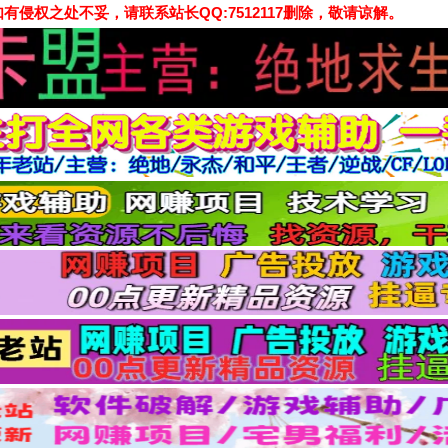
侵权之处不妥，请联系站长QQ:7512117删除，敬请谅解。