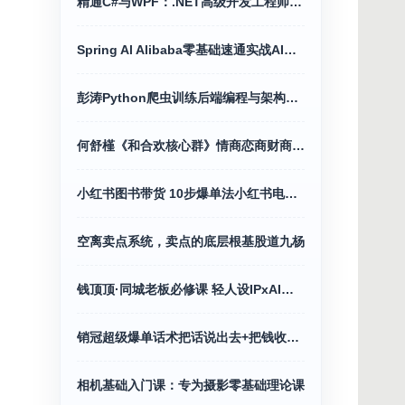
精通C#与WPF：.NET高级开发工程师之路
Spring Al Alibaba零基础速通实战AI应用+Java全端
彭涛Python爬虫训练后端编程与架构营价值4699
何舒槿《和合欢核心群》情商恋商财商全攻略
小红书图书带货 10步爆单法小红书电商教程
空离卖点系统，卖点的底层根基股道九杨
钱顶顶·同城老板必修课 轻人设IPxAI获客
销冠超级爆单话术把话说出去+把钱收回来
相机基础入门课：专为摄影零基础理论课