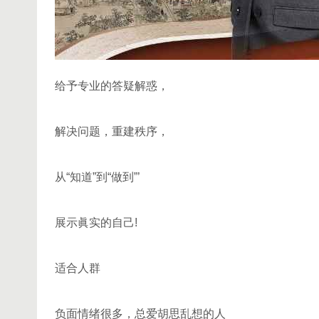
给予专业的答疑解惑，
解决问题，重建秩序，
从“知道”到“做到”’
展示眞实的自己!
适合人群
负面情绪很多，总爱胡思乱想的人