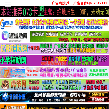
广告商投诉
广告合作QQ:7512117
首页
技术学习
安卓绿化
单机游戏
社交娱乐
系统工具
活动线报
常用办公
源码收集
值得一看