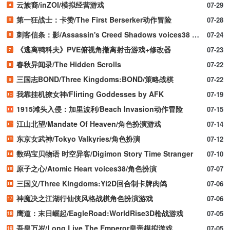
云族裔/inZOI/模拟经营游戏
07-29
第一狂战士：卡赞/The First Berserker动作冒险
07-28
刺客信条：影/Assassin's Creed Shadows voices38 新游发布
07-24
《逃离鸭科夫》PVE俯视角撤离射击游戏+修改器
07-23
春秋异闻录/The Hidden Scrolls
07-22
三国志BOND/Three Kingdoms:BOND/策略战棋
07-22
我靠挂机撩女神/Flirting Goddesses by AFK
07-19
1915滩头入侵：加里波利/Beach Invasion动作冒险
07-15
江山北望/Mandate Of Heaven/角色扮演游戏
07-14
东京女武神/Tokyo Valkyries/角色扮演
07-12
数码宝贝物语 时空异客/Digimon Story Time Stranger
07-10
原子之心/Atomic Heart voices38/角色扮演
07-07
三国义/Three Kingdoms:Yi2D回合制卡牌肉鸽
07-06
神魔决之江湖行仙侠风格战棋角色扮演游戏
07-06
鹰道：末日崛起/EagleRoad:WorldRise3D枪战游戏
07-05
吾皇万岁/Long Live The Emperor皇帝模拟游戏
07-05