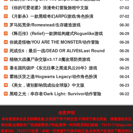
《你的可爱老婆》浪漫奇幻冒险旅程中文版
07-02
《月影杀》一款黑暗奇幻ARPG游戏/角色扮演
07-02
罗马拓荒录/Romestead/生存建造游戏
06-30
《释厄传》(Relief)一款牌组构建式Roguelike游戏
06-29
你就是怪物/YOU ARE THE MONSTER/动作冒险
06-28
死或生6：最后一战/DEAD OR ALIVE6Last Round
06-26
植物大战僵尸杂交版v3.17.0魔改塔防类游戏
06-26
著名国民级IP《东北往事之黑道风云20年》游戏
06-25
霍格沃茨之遗/Hogwarts Legacy/动作角色扮演
06-24
《美女，请别影响我成仙全球版》中文版
06-23
黑暗之光：幸存者/Dark Light: Survivor动作冒险
06-22
免责声明
本站资源来自及互联网收集,仅供用于学习和交流,不得用于商业用途，请遵循相关法
律法规,如遇欺诈广告或损害用户利益请第一时间联系我们邮箱：7512117@qq.com
或者QQ：7512117处理！本站一切资源不代表本站立场,全体用户必须在下载后的24