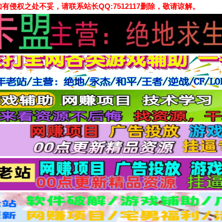
侵权之处不妥，请联系站长QQ:7512117删除，敬请谅解。