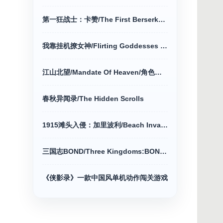
第一狂战士：卡赞/The First Berserker动作冒险
我靠挂机撩女神/Flirting Goddesses by AFK
江山北望/Mandate Of Heaven/角色扮演游戏
春秋异闻录/The Hidden Scrolls
1915滩头入侵：加里波利/Beach Invasion动作冒险
三国志BOND/Three Kingdoms:BOND/策略战棋
《侠影录》一款中国风单机动作闯关游戏