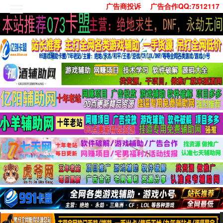
广告商投诉
广告合作QQ:7512117
首页
技术学习
安卓绿化
单机游戏
社交娱乐
系统工具
活动线报
常用办公
源码收集
值得一看