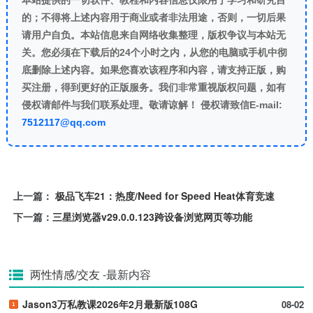
本站提供的一切软件、教程和内容信息仅限用于学习和研究目
的；不得将上述内容用于商业或者非法用途，否则，一切后果
请用户自负。本站信息来自网络收集整理，版权争议与本站无
关。您必须在下载后的24个小时之内，从您的电脑或手机中彻
底删除上述内容。如果您喜欢该程序和内容，请支持正版，购
买注册，得到更好的正版服务。我们非常重视版权问题，如有
侵权请邮件与我们联系处理。敬请谅解！ 侵权请致信E-mail:
7512117@qq.com
上一篇：
极品飞车21：热度/Need for Speed Heat体育竞速
下一篇：
三星浏览器v29.0.0.123跨设备浏览网页等功能
两性情感/交友
-最新内容
Jason3万私教课2026年2月最新版108G
08-02