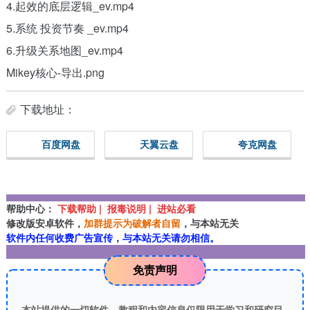
4.起效的底层逻辑_ev.mp4
5.系统 投资节奏 _ev.mp4
6.升级关系地图_ev.mp4
Mikey核心-导出.png
下载地址：
百度网盘
天翼云盘
夸克网盘
帮助中心：
下载帮助 | 报毒说明 | 进站必看
修改版安卓软件，
加群提示为破解者自留
，与本站无关
软件内任何收费广告宣传，与本站无关请勿相信。
免责声明