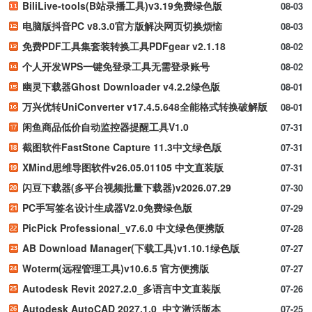
BiliLive-tools(B站录播工具)v3.19免费绿色版
08-03
电脑版抖音PC v8.3.0官方版解决网页切换烦恼
08-03
免费PDF工具集套装转换工具PDFgear v2.1.18
08-02
个人开发WPS一键免登录工具无需登录账号
08-02
幽灵下载器Ghost Downloader v4.2.2绿色版
08-01
万兴优转UniConverter v17.4.5.648全能格式转换破解版
08-01
闲鱼商品低价自动监控器提醒工具V1.0
07-31
截图软件FastStone Capture 11.3中文绿色版
07-31
XMind思维导图软件v26.05.01105 中文直装版
07-31
闪豆下载器(多平台视频批量下载器)v2026.07.29
07-30
PC手写签名设计生成器V2.0免费绿色版
07-29
PicPick Professional_v7.6.0 中文绿色便携版
07-28
AB Download Manager(下载工具)v1.10.1绿色版
07-27
Woterm(远程管理工具)v10.6.5 官方便携版
07-27
Autodesk Revit 2027.2.0_多语言中文直装版
07-26
Autodesk AutoCAD 2027.1.0_中文激活版本
07-25