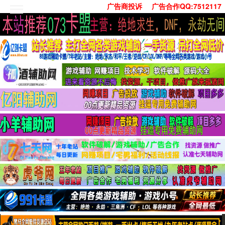
广告商投诉
广告合作QQ:7512117
首页
技术学习
安卓绿化
单机游戏
社交娱乐
系统工具
活动线报
常用办公
源码收集
值得一看