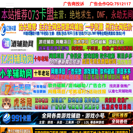
广告商投诉
广告合作QQ:7512117
首页
技术学习
安卓绿化
单机游戏
社交娱乐
系统工具
活动线报
常用办公
源码收集
值得一看