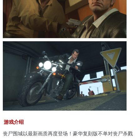
游戏介绍
丧尸围城以最新画质再度登场！豪华复刻版不单对丧尸杀戮