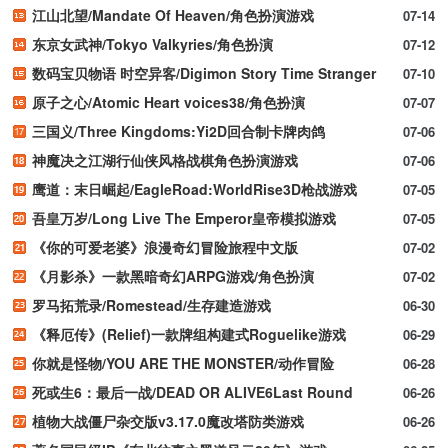
江山北望/Mandate Of Heaven/角色扮演游戏
07-14
东京女武神/Tokyo Valkyries/角色扮演
07-12
数码宝贝物语 时空异客/Digimon Story Time Stranger
07-10
原子之心/Atomic Heart voices38/角色扮演
07-07
三国义/Three Kingdoms:Yi2D回合制卡牌肉鸽
07-06
神魔决之江湖行仙侠风格战棋角色扮演游戏
07-06
鹰道：末日崛起/EagleRoad:WorldRise3D枪战游戏
07-05
吾皇万岁/Long Live The Emperor皇帝模拟游戏
07-05
《你的可爱老婆》浪漫奇幻冒险旅程中文版
07-02
《月影杀》一款黑暗奇幻ARPG游戏/角色扮演
07-02
罗马拓荒录/Romestead/生存建造游戏
06-30
《释厄传》(Relief)一款牌组构建式Roguelike游戏
06-29
你就是怪物/YOU ARE THE MONSTER/动作冒险
06-28
死或生6：最后一战/DEAD OR ALIVE6Last Round
06-26
植物大战僵尸杂交版v3.17.0魔改塔防类游戏
06-26