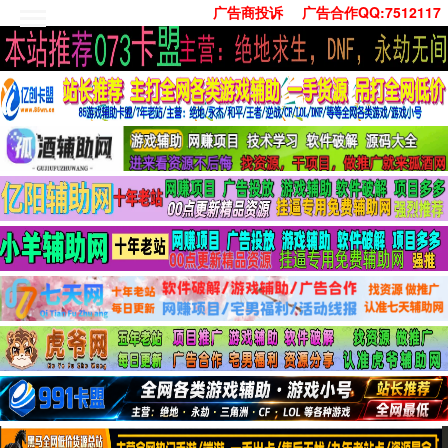
广告商投诉
广告合作QQ:7512117
首页
技术学习
安卓绿化
单机游戏
社交娱乐
系统工具
活动线报
常用办公
源码收集
值得一看