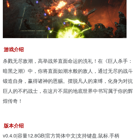
游戏介绍
杀戮无尽敌潮，高举战斧直面命运的洗礼！在《巨人杀手：
暗黑之潮》中，你将直面如潮水般的敌人，通过无尽的战斗
锻造自身，赢得诸神的恩赐。摆脱凡人的束缚，化身为对抗
巨人的不朽战士，在这片不屈的地底世界中书写属于你的辉
煌传奇！
版本介绍
v0.4.0|容量12.8GB|官方简体中文|支持键盘.鼠标.手柄