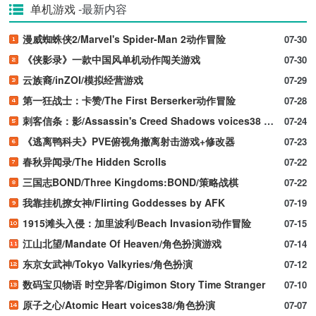
单机游戏
-最新内容
漫威蜘蛛侠2/Marvel's Spider-Man 2动作冒险
07-30
《侠影录》一款中国风单机动作闯关游戏
07-30
云族裔/inZOI/模拟经营游戏
07-29
第一狂战士：卡赞/The First Berserker动作冒险
07-28
刺客信条：影/Assassin's Creed Shadows voices38 新游发布
07-24
《逃离鸭科夫》PVE俯视角撤离射击游戏+修改器
07-23
春秋异闻录/The Hidden Scrolls
07-22
三国志BOND/Three Kingdoms:BOND/策略战棋
07-22
我靠挂机撩女神/Flirting Goddesses by AFK
07-19
1915滩头入侵：加里波利/Beach Invasion动作冒险
07-15
江山北望/Mandate Of Heaven/角色扮演游戏
07-14
东京女武神/Tokyo Valkyries/角色扮演
07-12
数码宝贝物语 时空异客/Digimon Story Time Stranger
07-10
原子之心/Atomic Heart voices38/角色扮演
07-07