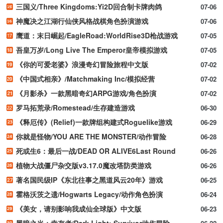
三国义/Three Kingdoms:Yi2D回合制卡牌肉鸽
07-06
神魔决之江湖行仙侠风格战棋角色扮演游戏
07-06
鹰道：末日崛起/EagleRoad:WorldRise3D枪战游戏
07-05
吾皇万岁/Long Live The Emperor皇帝模拟游戏
07-05
《你的可爱老婆》浪漫奇幻冒险旅程中文版
07-02
《中国式相亲》/Matchmaking Inc/模拟经营
07-02
《月影杀》一款黑暗奇幻ARPG游戏/角色扮演
07-02
罗马拓荒录/Romestead/生存建造游戏
06-30
《释厄传》(Relief)一款牌组构建式Roguelike游戏
06-29
你就是怪物/YOU ARE THE MONSTER/动作冒险
06-28
死或生6：最后一战/DEAD OR ALIVE6Last Round
06-26
植物大战僵尸杂交版v3.17.0魔改塔防类游戏
06-26
著名国民级IP《东北往事之黑道风云20年》游戏
06-25
霍格沃茨之遗/Hogwarts Legacy/动作角色扮演
06-24
《美女，请别影响我成仙全球版》中文版
06-23
黑暗之光：幸存者/Dark Light: Survivor动作冒险