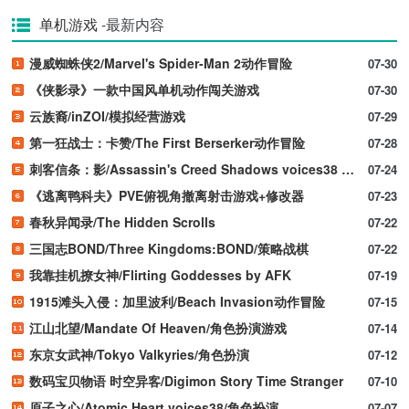
单机游戏
-最新内容
漫威蜘蛛侠2/Marvel's Spider-Man 2动作冒险
07-30
《侠影录》一款中国风单机动作闯关游戏
07-30
云族裔/inZOI/模拟经营游戏
07-29
第一狂战士：卡赞/The First Berserker动作冒险
07-28
刺客信条：影/Assassin's Creed Shadows voices38 新游发布
07-24
《逃离鸭科夫》PVE俯视角撤离射击游戏+修改器
07-23
春秋异闻录/The Hidden Scrolls
07-22
三国志BOND/Three Kingdoms:BOND/策略战棋
07-22
我靠挂机撩女神/Flirting Goddesses by AFK
07-19
1915滩头入侵：加里波利/Beach Invasion动作冒险
07-15
江山北望/Mandate Of Heaven/角色扮演游戏
07-14
东京女武神/Tokyo Valkyries/角色扮演
07-12
数码宝贝物语 时空异客/Digimon Story Time Stranger
07-10
原子之心/Atomic Heart voices38/角色扮演
07-07