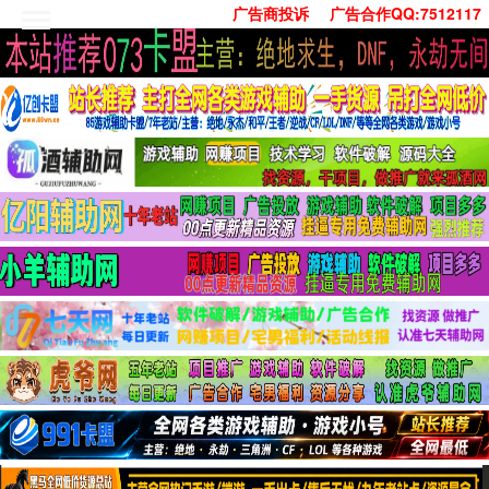
广告商投诉
广告合作QQ:7512117
首页
技术学习
安卓绿化
单机游戏
社交娱乐
系统工具
活动线报
常用办公
源码收集
值得一看