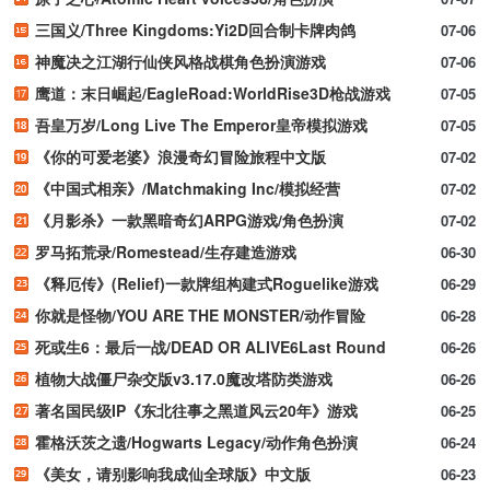
三国义/Three Kingdoms:Yi2D回合制卡牌肉鸽
07-06
神魔决之江湖行仙侠风格战棋角色扮演游戏
07-06
鹰道：末日崛起/EagleRoad:WorldRise3D枪战游戏
07-05
吾皇万岁/Long Live The Emperor皇帝模拟游戏
07-05
《你的可爱老婆》浪漫奇幻冒险旅程中文版
07-02
《中国式相亲》/Matchmaking Inc/模拟经营
07-02
《月影杀》一款黑暗奇幻ARPG游戏/角色扮演
07-02
罗马拓荒录/Romestead/生存建造游戏
06-30
《释厄传》(Relief)一款牌组构建式Roguelike游戏
06-29
你就是怪物/YOU ARE THE MONSTER/动作冒险
06-28
死或生6：最后一战/DEAD OR ALIVE6Last Round
06-26
植物大战僵尸杂交版v3.17.0魔改塔防类游戏
06-26
著名国民级IP《东北往事之黑道风云20年》游戏
06-25
霍格沃茨之遗/Hogwarts Legacy/动作角色扮演
06-24
《美女，请别影响我成仙全球版》中文版
06-23