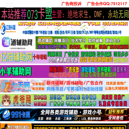
广告商投诉
广告合作QQ:7512117
首页
技术学习
安卓绿化
单机游戏
社交娱乐
系统工具
活动线报
常用办公
源码收集
值得一看