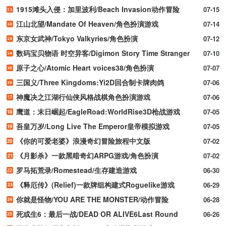
1915滩头入侵：加里波利/Beach Invasion动作冒险
07-15
江山北望/Mandate Of Heaven/角色扮演游戏
07-14
东京女武神/Tokyo Valkyries/角色扮演
07-12
数码宝贝物语 时空异客/Digimon Story Time Stranger
07-10
原子之心/Atomic Heart voices38/角色扮演
07-07
三国义/Three Kingdoms:Yi2D回合制卡牌肉鸽
07-06
神魔决之江湖行仙侠风格战棋角色扮演游戏
07-06
鹰道：末日崛起/EagleRoad:WorldRise3D枪战游戏
07-05
吾皇万岁/Long Live The Emperor皇帝模拟游戏
07-05
《你的可爱老婆》浪漫奇幻冒险旅程中文版
07-02
《月影杀》一款黑暗奇幻ARPG游戏/角色扮演
07-02
罗马拓荒录/Romestead/生存建造游戏
06-30
《释厄传》(Relief)一款牌组构建式Roguelike游戏
06-29
你就是怪物/YOU ARE THE MONSTER/动作冒险
06-28
死或生6：最后一战/DEAD OR ALIVE6Last Round
06-26