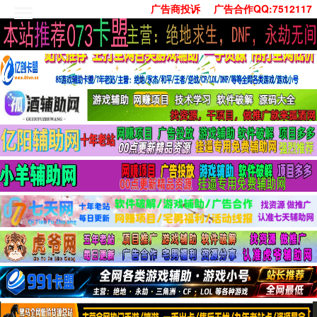
广告商投诉
广告合作QQ:7512117
首页
技术学习
安卓绿化
单机游戏
社交娱乐
系统工具
活动线报
常用办公
源码收集
值得一看