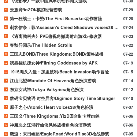
《侠影录》一款中国风单机动作闯关游戏
07-30
云族裔/inZOI/模拟经营游戏
07-29
第一狂战士：卡赞/The First Berserker动作冒险
07-28
刺客信条：影/Assassin's Creed Shadows voices38 新游发布
07-24
《逃离鸭科夫》PVE俯视角撤离射击游戏+修改器
07-23
春秋异闻录/The Hidden Scrolls
07-22
三国志BOND/Three Kingdoms:BOND/策略战棋
07-22
我靠挂机撩女神/Flirting Goddesses by AFK
07-19
1915滩头入侵：加里波利/Beach Invasion动作冒险
07-15
江山北望/Mandate Of Heaven/角色扮演游戏
07-14
东京女武神/Tokyo Valkyries/角色扮演
07-12
数码宝贝物语 时空异客/Digimon Story Time Stranger
07-10
原子之心/Atomic Heart voices38/角色扮演
07-07
三国义/Three Kingdoms:Yi2D回合制卡牌肉鸽
07-06
神魔决之江湖行仙侠风格战棋角色扮演游戏
07-06
鹰道：末日崛起/EagleRoad:WorldRise3D枪战游戏
07-05