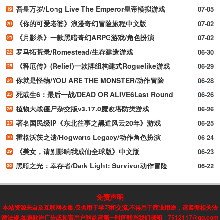
吾皇万岁/Long Live The Emperor皇帝模拟游戏
07-05
《你的可爱老婆》浪漫奇幻冒险旅程中文版
07-02
《月影杀》一款黑暗奇幻ARPG游戏/角色扮演
07-02
罗马拓荒录/Romestead/生存建造游戏
06-30
《释厄传》(Relief)一款牌组构建式Roguelike游戏
06-29
你就是怪物/YOU ARE THE MONSTER/动作冒险
06-28
死或生6：最后一战/DEAD OR ALIVE6Last Round
06-26
植物大战僵尸杂交版v3.17.0魔改塔防类游戏
06-26
著名国民级IP《东北往事之黑道风云20年》游戏
06-25
霍格沃茨之遗/Hogwarts Legacy/动作角色扮演
06-24
《美女，请别影响我成仙全球版》中文版
06-23
黑暗之光：幸存者/Dark Light: Survivor动作冒险
06-22
免责声明
本站资源来自及互联网收集,仅供用于学习和交流,不得用于商业用途，请遵循相关法
律法规,如遇欺诈广告或损害用户利益请第一时间联系我们邮箱：7512117@qq.com