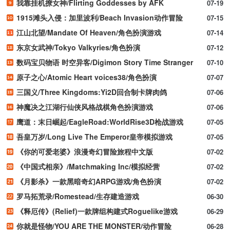
我靠挂机撩女神/Flirting Goddesses by AFK
07-19
1915滩头入侵：加里波利/Beach Invasion动作冒险
07-15
江山北望/Mandate Of Heaven/角色扮演游戏
07-14
东京女武神/Tokyo Valkyries/角色扮演
07-12
数码宝贝物语 时空异客/Digimon Story Time Stranger
07-10
原子之心/Atomic Heart voices38/角色扮演
07-07
三国义/Three Kingdoms:Yi2D回合制卡牌肉鸽
07-06
神魔决之江湖行仙侠风格战棋角色扮演游戏
07-06
鹰道：末日崛起/EagleRoad:WorldRise3D枪战游戏
07-05
吾皇万岁/Long Live The Emperor皇帝模拟游戏
07-05
《你的可爱老婆》浪漫奇幻冒险旅程中文版
07-02
《中国式相亲》/Matchmaking Inc/模拟经营
07-02
《月影杀》一款黑暗奇幻ARPG游戏/角色扮演
07-02
罗马拓荒录/Romestead/生存建造游戏
06-30
《释厄传》(Relief)一款牌组构建式Roguelike游戏
06-29
你就是怪物/YOU ARE THE MONSTER/动作冒险
06-28