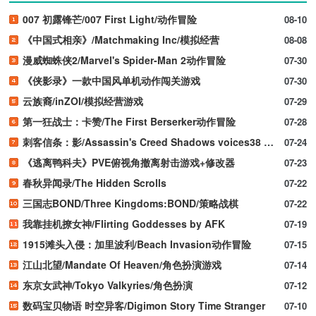
007 初露锋芒/007 First Light/动作冒险
08-10
《中国式相亲》/Matchmaking Inc/模拟经营
08-08
漫威蜘蛛侠2/Marvel's Spider-Man 2动作冒险
07-30
《侠影录》一款中国风单机动作闯关游戏
07-30
云族裔/inZOI/模拟经营游戏
07-29
第一狂战士：卡赞/The First Berserker动作冒险
07-28
刺客信条：影/Assassin's Creed Shadows voices38 新游发布
07-24
《逃离鸭科夫》PVE俯视角撤离射击游戏+修改器
07-23
春秋异闻录/The Hidden Scrolls
07-22
三国志BOND/Three Kingdoms:BOND/策略战棋
07-22
我靠挂机撩女神/Flirting Goddesses by AFK
07-19
1915滩头入侵：加里波利/Beach Invasion动作冒险
07-15
江山北望/Mandate Of Heaven/角色扮演游戏
07-14
东京女武神/Tokyo Valkyries/角色扮演
07-12
数码宝贝物语 时空异客/Digimon Story Time Stranger
07-10