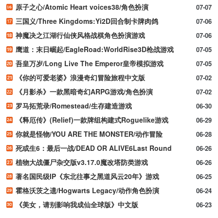
原子之心/Atomic Heart voices38/角色扮演
07-07
三国义/Three Kingdoms:Yi2D回合制卡牌肉鸽
07-06
神魔决之江湖行仙侠风格战棋角色扮演游戏
07-06
鹰道：末日崛起/EagleRoad:WorldRise3D枪战游戏
07-05
吾皇万岁/Long Live The Emperor皇帝模拟游戏
07-05
《你的可爱老婆》浪漫奇幻冒险旅程中文版
07-02
《月影杀》一款黑暗奇幻ARPG游戏/角色扮演
07-02
罗马拓荒录/Romestead/生存建造游戏
06-30
《释厄传》(Relief)一款牌组构建式Roguelike游戏
06-29
你就是怪物/YOU ARE THE MONSTER/动作冒险
06-28
死或生6：最后一战/DEAD OR ALIVE6Last Round
06-26
植物大战僵尸杂交版v3.17.0魔改塔防类游戏
06-26
著名国民级IP《东北往事之黑道风云20年》游戏
06-25
霍格沃茨之遗/Hogwarts Legacy/动作角色扮演
06-24
《美女，请别影响我成仙全球版》中文版
06-23