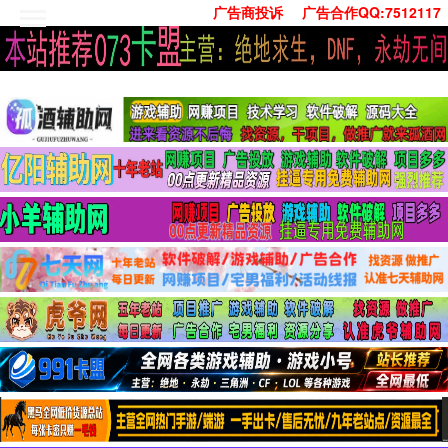
广告商投诉
广告合作QQ:7512117
首页
技术学习
安卓绿化
单机游戏
社交娱乐
系统工具
活动线报
常用办公
源码收集
值得一看