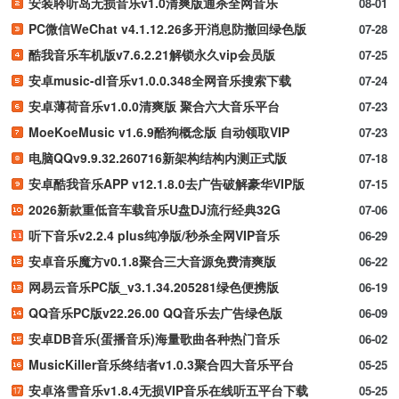
安装聆听岛无损音乐v1.0清爽版通杀全网音乐
08-01
PC微信WeChat v4.1.12.26多开消息防撤回绿色版
07-28
酷我音乐车机版v7.6.2.21解锁永久vip会员版
07-25
安卓music-dl音乐v1.0.0.348全网音乐搜索下载
07-24
安卓薄荷音乐v1.0.0清爽版 聚合六大音乐平台
07-23
MoeKoeMusic v1.6.9酷狗概念版 自动领取VIP
07-23
电脑QQv9.9.32.260716新架构结构内测正式版
07-18
安卓酷我音乐APP v12.1.8.0去广告破解豪华VIP版
07-15
2026新款重低音车载音乐U盘DJ流行经典32G
07-06
听下音乐v2.2.4 plus纯净版/秒杀全网VIP音乐
06-29
安卓音乐魔方v0.1.8聚合三大音源免费清爽版
06-22
网易云音乐PC版_v3.1.34.205281绿色便携版
06-19
QQ音乐PC版v22.26.00 QQ音乐去广告绿色版
06-09
安卓DB音乐(蛋播音乐)海量歌曲各种热门音乐
06-02
MusicKiller音乐终结者v1.0.3聚合四大音乐平台
05-25
安卓洛雪音乐v1.8.4无损VIP音乐在线听五平台下载
05-25