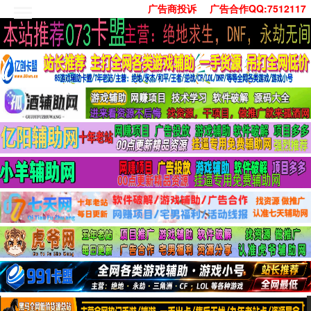
广告商投诉
广告合作QQ:7512117
首页
技术学习
安卓绿化
单机游戏
社交娱乐
系统工具
活动线报
常用办公
源码收集
值得一看