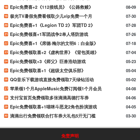
Epic免费喜+2《112接线员》《公路救赎》
08-09
极光TV暑假免费看领取少儿vip免费一个月
07-30
Epic免费喜+1《Legion TD 2》军团TD 2》
07-28
Epic免费领喜+1军团战争2单人塔防游戏
07-26
Epic免费喜+1《席德·梅尔的文明6：白金版》
07-18
Epic免费领取喜+2《虚构世界》《背包英雄》
07-04
Epic免费领取+3《师父》巨兽浩劫游戏
05-23
Epic免费领取喜+1《超级太空俱乐部》
05-04
QQ音乐下载游戏直接免费领取7天绿钻活动
05-02
苹果领1个月AppleMusic免费订阅领1个月会员
04-08
支付宝首页免费领取多张滴滴高德打车券
04-06
Epic免费领取喜+1喵咪斗恶龙2角色扮演游戏
04-05
滴滴出行免费领联合打车券大礼包5亓无门槛
03-30
免责声明