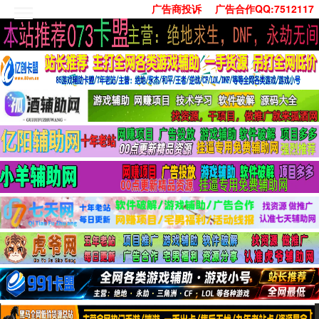
广告商投诉
广告合作QQ:7512117
首页
技术学习
安卓绿化
单机游戏
社交娱乐
系统工具
活动线报
常用办公
源码收集
值得一看