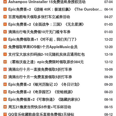
Ashampoo UnInstaller 15免费送终身授权活动
07-04
Epic免费喜+2 《战锤 40K：极速狂飙》《The Ouroboros King》
06-14
百度地图每天领取多张打车立减券活动
04-27
Epic免费喜+2《全面战争：三国》《无主星渊》
01-03
滴滴出行每天免费领10亓无门槛专车券
01-03
Epic免费领取喜+1《对不起，我们关门了》
12-22
免费领取苹果IOS领1个月AppleMusic会员
12-20
支付宝大放水扫码抽2-10元随机实体店通用红包
12-19
（霍格沃兹之遗）epic免费限时领取原价384元
12-12
滴滴出行十月一直接免费领取5折打车券
10-09
滴滴出行十月一免费直接领取5折打车券
09-29
Epic免费喜+2《银河历险记 2》《冬日计划》
09-20
Epic免费喜+2《奇异园艺》《世蛙桃源》
08-23
Epic免费领喜+2《可靠快递》《隐藏的家伙》
08-16
周五21撸麦当劳快乐5件套+可乐杯活动
08-15
QQ音乐收藏歌曲音乐直接免费领3天绿钻
08-12