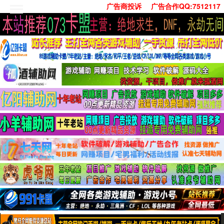
广告商投诉
广告合作QQ:7512117
首页
技术学习
安卓绿化
单机游戏
社交娱乐
系统工具
活动线报
常用办公
源码收集
值得一看