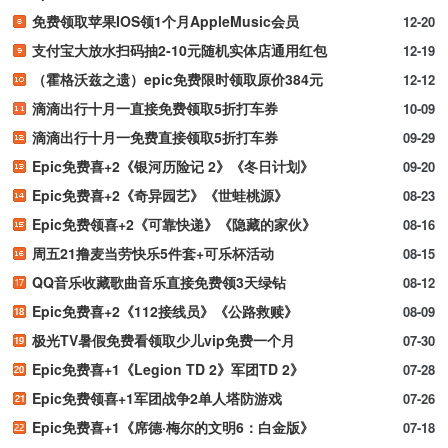
免费领取苹果IOS领1个月AppleMusic会员
12-20
支付宝大放水扫码抽2-10元随机实体店通用红包
12-19
（霍格沃兹之遗）epic免费限时领取原价384元
12-12
滴滴出行十月一直接免费领取5折打车券
10-09
滴滴出行十月一免费直接领取5折打车券
09-29
Epic免费喜+2《银河历险记 2》《冬日计划》
09-20
Epic免费喜+2《奇异园艺》《世蛙桃源》
08-23
Epic免费领喜+2《可靠快递》《隐藏的家伙》
08-16
周五21撸麦当劳快乐5件套+可乐杯活动
08-15
QQ音乐收藏歌曲音乐直接免费领3天绿钻
08-12
Epic免费喜+2《112接线员》《公路救赎》
08-09
极光TV暑假免费看领取少儿vip免费一个月
07-30
Epic免费喜+1《Legion TD 2》军团TD 2》
07-28
Epic免费领喜+1军团战争2单人塔防游戏
07-26
Epic免费喜+1《席德·梅尔的文明6：白金版》
07-18