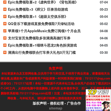
Epic免费领取喜+2《虚构世界》《背包英雄》
07-04
Epic免费领取+3《师父》巨兽浩劫游戏
05-23
Epic免费领取喜+1《超级太空俱乐部》
05-04
QQ音乐下载游戏直接免费领取7天绿钻活动
05-02
苹果领1个月AppleMusic免费订阅领1个月会员
04-08
支付宝首页免费领取多张滴滴高德打车券
04-06
Epic免费领取喜+1喵咪斗恶龙2角色扮演游戏
04-05
滴滴出行免费领联合打车券大礼包5亓无门槛
03-30
免责声明
本站资源来自及互联网收集,仅供用于学习和交流,不得用于商业用途，请遵循相关法
律法规,如遇欺诈广告或损害用户利益请第一时间联系我们邮箱：7512117@qq.com
或者QQ：7512117处理！本站一切资源不代表本站立场,全体用户必须在下载后的24
个小时之内，从您的电脑中彻底删除上述内容.如有侵权争议、后门、不妥请联系本站
删除联系邮箱:7512117@qq.com处理！注意：本站发布所有游戏信息，均来自互联
网收集，与本站无关。请玩家仔细辨认游戏信息的真实性，避免上当受骗!
版权声明
-
侵权处理
-
广告合作
sitemap