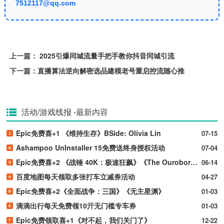
7512117@qq.com
上一篇：
2025引爆同城流量手把手教你抖音同城引流
下一篇：
直播算法逆向解密选品建模老号重启控流随心推
活动/游戏线报
-最新内容
Epic免费喜+1 《维持生存》BSide: Olivia Lin
07-15
Ashampoo UnInstaller 15免费送终身授权活动
07-04
Epic免费喜+2 《战锤 40K：极速狂飙》《The Ouroboros King》
06-14
百度地图每天领取多张打车立减券活动
04-27
Epic免费喜+2《全面战争：三国》《无主星渊》
01-03
滴滴出行每天免费领10亓无门槛专车券
01-03
Epic免费领取喜+1《对不起，我们关门了》
12-22