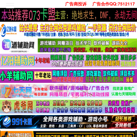
广告商投诉
广告合作QQ:7512117
首页
技术学习
安卓绿化
单机游戏
社交娱乐
系统工具
活动线报
常用办公
源码收集
值得一看