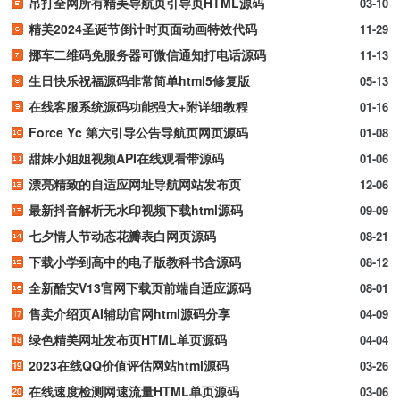
吊打全网所有精美导航页引导页HTML源码
03-10
精美2024圣诞节倒计时页面动画特效代码
11-29
挪车二维码免服务器可微信通知打电话源码
11-13
生日快乐祝福源码非常简单html5修复版
05-13
在线客服系统源码功能强大+附详细教程
01-16
Force Yc 第六引导公告导航页网页源码
01-08
甜妹小姐姐视频API在线观看带源码
01-06
漂亮精致的自适应网址导航网站发布页
12-06
最新抖音解析无水印视频下载html源码
09-09
七夕情人节动态花瓣表白网页源码
08-21
下载小学到高中的电子版教科书含源码
08-12
全新酷安V13官网下载页前端自适应源码
08-01
售卖介绍页AI辅助官网html源码分享
04-09
绿色精美网址发布页HTML单页源码
04-04
2023在线QQ价值评估网站html源码
03-26
在线速度检测网速流量HTML单页源码
03-06