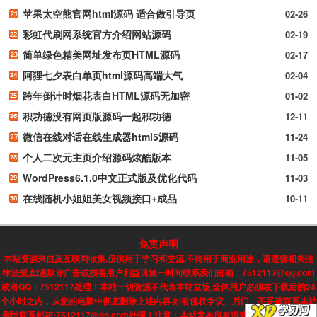
苹果太空熊官网html源码 适合做引导页
02-26
彩虹代刷网系统官方介绍网站源码
02-19
简单绿色精美网址发布页HTML源码
02-17
阿狸七夕表白单页html源码高端大气
02-04
跨年倒计时烟花表白HTML源码无加密
01-02
积功德没有网页版源码一起积功德
12-11
微信在线对话在线生成器html5源码
11-24
个人二次元主页介绍源码炫酷版本
11-05
WordPress6.1.0中文正式版及优化代码
11-03
在线随机小姐姐美女视频接口+成品
10-11
免责声明
本站资源来自及互联网收集,仅供用于学习和交流,不得用于商业用途，请遵循相关法
律法规,如遇欺诈广告或损害用户利益请第一时间联系我们邮箱：7512117@qq.com
或者QQ：7512117处理！本站一切资源不代表本站立场,全体用户必须在下载后的24
个小时之内，从您的电脑中彻底删除上述内容.如有侵权争议、后门、不妥请联系本站
删除联系邮箱:7512117@qq.com处理！注意：本站发布所有游戏信息，均来自互联